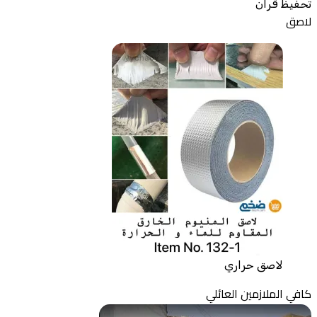
تحفيظ قران
لاصق
لاصق حراري
كافي الملازمين العائلي