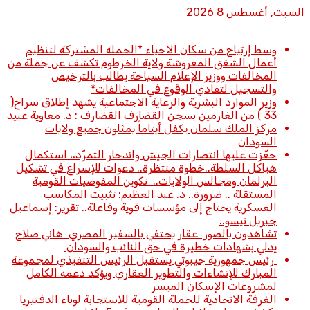
السبت, أغسطس 8 2026
أخبار عاجلة
وسط إرتياح من سكان الاحياء *الحملة المشتركة لتنظيم
أعمال الشقق المفروشة ولاية الخرطوم تكشف عن جملة من
المخالفات ووزير الإعلام السياحة يطالب بالترخيص
والتسجيل لتفادي الوقوع في المخالفات*
وزير الموارد البشرية والرعاية الاجتماعية يشهد إطلاق سراح(
33 ) من الغارمين بسجن القضارف القضارف : د. معاوية عبيد
مركز الملك سلمان يكفل أيتاماً يمثلون جميع ولايات
السودان
حفّزت عليها انتصارات الجيش واندحار التمرّد،، استكمال
هياكل السلطة..خطوة منتظرة.. دعوات للإسراع في تشكيل
البرلمان ومجالس الولايات.. تكوين المفوضيات القومية
المستقلة .. ضرورة.. د. عبد العظيم: تثبيت المكاسب
العسكرية يحتاج إلى مؤسسات قوية وفاعلة.. تقرير: إسماعيل
جبريل تيسو..
تشاهدون بالصور عقار يحتفي بالسفير المصري هاني صلاح
يدلي بشهادات خطيرة في حق النائب والسودان
رئيس جمهورية جيبوتي يستقبل الرئيس التنفيذي لمجموعة
المبارك للإنشاءات والتطوير العقاري ويؤكد دعمه الكامل
لمشروعات الإسكان الميسر
الغرفة الاتحادية للحملة القومية للاستجابة لوباء الدفتيريا