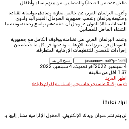
مقتل عدد من الضحايا والمصابين، من بينهم نساء وأطفال.
وأعرب البرلمان العربي عن خالص تعازيه وصادق مواساته لقيادة
وحكومة وبرلمان وشعب جمهورية الصومال الفيدرالية ولذوي
الضحايا، سائلا المولى عز وجل أن يتغمدهم بواسع رحمته، ومتمنيا
الشفاء العاجل للمصابين.
وشدد البرلمان العربي على تضامنه ووقوفه الكامل مع جمهورية
الصومال في حربها ضد الإرهاب، ودعمها في كل ما تتخذه من
إجراءات للتصدي للتنظيمات الإرهابية المتطرفة.
نسخ الرابط
4 سبتمبر، 2022
آخر تحديث: 4 سبتمبر، 2022
37
أقل من دقيقة
اظهر المزيد
فيسبوك
X
ماسنجر
ماسنجر
واتساب
تيلقرام
طباعة
اترك تعليقاً
لن يتم نشر عنوان بريدك الإلكتروني.
الحقول الإلزامية مشار إليها بـ
*