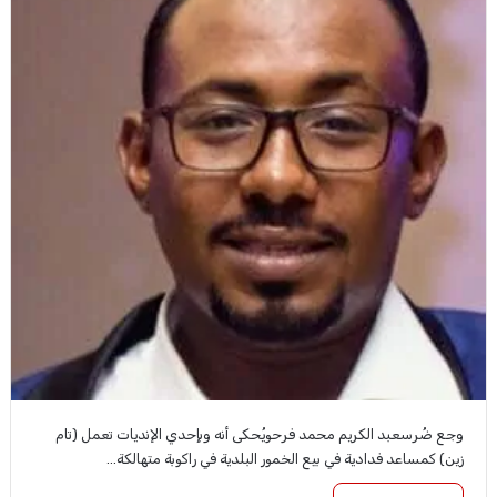
وجع ضُرسعبد الكريم محمد فرحويُحكى أنه وبإحدي الإنديات تعمل (تام
زين) كمساعد فدادية في بيع الخمور البلدية في راكوبة متهالكة…