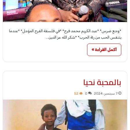
*وجع ضرس* *عبد الكريم محمد فرح* *في فلسفة الفرح المؤجل* *عندما
يتنفس الحب من رئة الحرب* *شكر الله عز الدين…
أكمل القراءة »
بالمحبة نحيا
7 سبتمبر، 2024
0
52