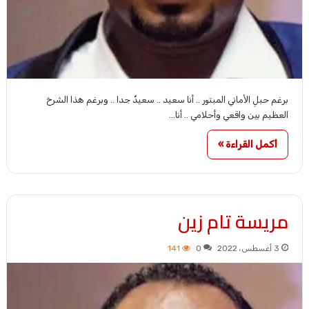
برغم حبلِ اﻷماني المبتور .. أنا سعيد .. سعيدٌ جدا .. وبرغم هذا الشرخ
العظيم بين واقعي وأحلامي .. أنا…
أكمل القراءة »
مريسة تام زين
3 أغسطس، 2022
0
141