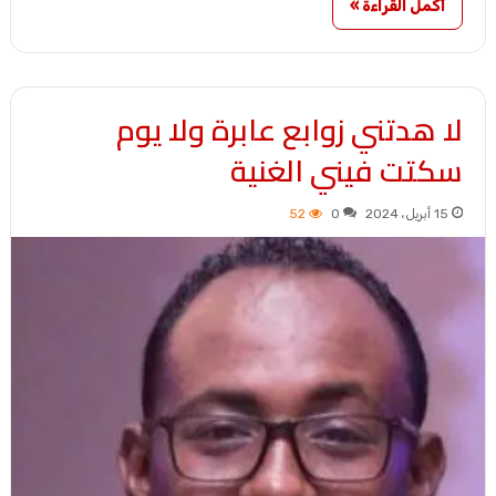
أكمل القراءة »
لا هدتني زوابع عابرة ولا يوم
سكتت فيني الغنية
15 أبريل، 2024
0
52