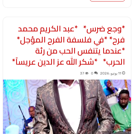
*وجع ضرس* *عبد الكريم محمد
فرح* *في فلسفة الفرح المؤجل*
*عندما يتنفس الحب من رئة
الحرب* *شكر الله عز الدين عريساً*
11 يونيو، 2026
0
37