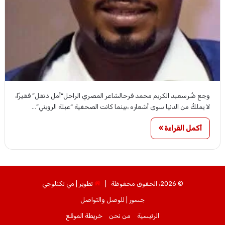
وجع ضُرسعبد الكريم محمد فرحالشاعر المصري الراحل“أمل دنقل” فقيرًا،
لا يملكُ من الدنيا سوى أشعاره ،بينما كانت الصحفية “عبلة الرويني”…
أكمل القراءة »
© 2026، الحقوق محفوظة |
تطوير | مي تكنلوجي
جسور | للوصل والتواصل
الرئيسية
من نحن
خريطة الموقع