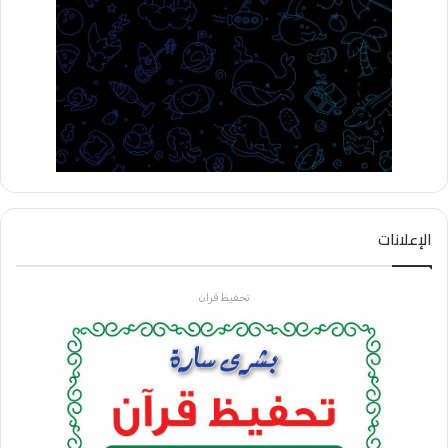
الإعلانات
تحفيظ قران