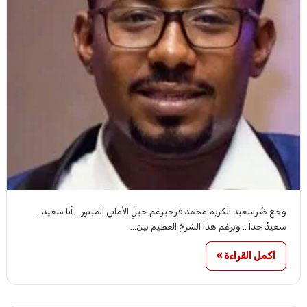
وجع ضُرسعبد الكريم محمد فرحبرغم حبلِ اﻷماني المبتور .. أنا سعيد ..
سعيدٌ جدا .. وبرغم هذا الشرخ العظيم بين…
أكمل القراءة »