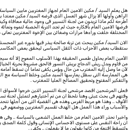
هل يعلم السيد / مكين الامين العام لجهاز المغتربين مابين السيا
الراهن وأولها ألا يزال شهر العسل الذى فرضه السيد/ مكين ممتدا بي
أطرحه لكم ماذا تريدون من لجنة التسيير فى وجود جالية معافاة وكي
فرضها الامين العام بأفكاره حيث لم تجد التربة الخصبة لنموه ونمائ
المختلفة خلفت وراءها مرارات وضغائن بين الإخوة المغتربين نعانى 
الان السيد/ مكين يبحث عن تربة صالحة يبذر فيها بذوره غير المحس
ستقطاب بعض الأحزاب ذات الثقل السياسى ليحقق بعض المكاسب لكن
الأمين العام يحاول طمس الحقيقه بهذا الأسلوب المعوج إلا أنه سيج
من قاوم وبدل ريش الدجاج بريش النسور فالحق مشروط بحرية الخيال وال
لأن ما وصل إليه المغترب من حال وبؤس يكفى تماما أن تسقط أمامه 
هى الممارسة التى سظل يمارسها السيد مكين وخلط السياسة مع العمل 
والتفكير المفتوح وتحقيق المصالح العليا للمغترب .
فعلى المرشحين اقصد مرشحى لجنة التسيير الذين خرجوا لأسواق الس
وقتهم فى بحث عبثى وهنا نلحظ ان من تم أختيارهم لتمثيل لجنة تسيير
الأنوف .. وهذا هو مربط الفرس وهذه هى القضية التى من أجلها نتحدث
والأسباب وراء هذا العمل هل الهدف تقسيم المغتربين ووضعهم فى ن
واخيرا نحذر الامين العام من خلط العمل الشعبى بالسياسة .. وفى 
ان راحة النفس على مستوى الاحساس الإنسانى وقول كلمة الصدق بغي
ولتسقط اقنعة من كانوا يقولون ما لا يفعلون .. وكفى .