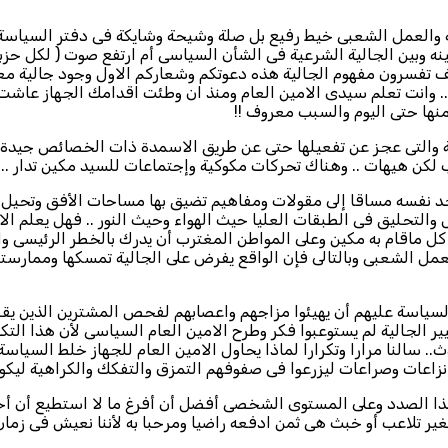
سة والعمل الشعبى خيط رفيع بل صلة وشيحة وشايكة فى دفتر السياسة 
نه وبين الجالية الشرعية فى الشأن السياسى أم ارتفع صوت ( لكل حزب
ف تفسرون مفهوم الجالية هذه دعوتكم وشعاركم الاول وجود جالية معاف
ة .. وانت تعلم سيدى الامين العام ومنذ ان وطئت اقدامك الجهاز عاشت
منها حتى اليوم والسبب معروف !!
نة والتى عجز عن تفعيلها حتى عن طريق الاسمدة ذات الخصائص جيدة 
 هيهات .. وهناك تحركات مكوكية وإجتماعات للسيد مكين تدار .. 
د نفسه مساقا إلى مقولات ومفاهيم تضيق بها مساحات الأفق وتحيل شل
تحليق فى الطبقات العليا حيث الهواء وحيث النور .. فهل يعلم الامين
كل ماقام به مكين وعلى المواطن المغترب أن يدرك بالخطر الرئيسى و
الشعبى وبالتالى فإن الواقع يفرض على الجالية تمسكها وممارستها ا
ياسة عليهم أن يهيئوا مزاجهم واعصابهم لفحص المشترين الذين يقلب
 الجالية لم يستوعبوا فكر وطرح الامين العام السياسى لأن هذا التكو
.. سالنا مرارا وتكرارا لماذا يحاول الامين العام للجهاز خلط السيا
زاعات وصراعات ليزرعوا فى صفوفهم التمزق والتفكك والكراهية ليكون
هذا الصدد وعلى المستوى الشخصى أفضل أن أفرغ ما لا استطيع أن أخز
ر تلاعب أو خبث هى ثمن ادفعه راضيا ومرحبا به لأننا نعيش فى زما