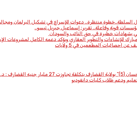
ل السلطة..خطوة منتظرة.. دعوات للإسراع في تشكيل البرلمان ومجالس 
ؤسسات قوية وفاعلة.. تقرير: إسماعيل جبريل تيسو..
لي بشهادات خطيرة في حق النائب والسودان
ارك للإنشاءات والتطوير العقاري ويؤكد دعمه الكامل لمشروعات الإ
 عن احصائيات المطعمين في 5 ولايات
. معاوية عبيد
ليم ودعم طلاب كليات دانفوديو