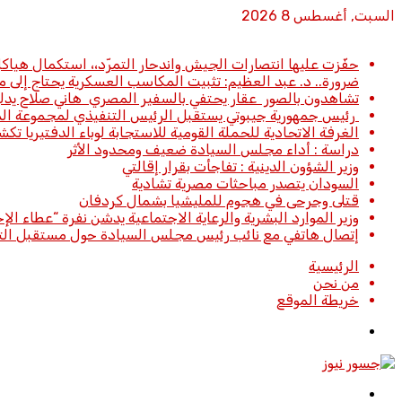
السبت, أغسطس 8 2026
أخبار عاجلة
حفّزت عليها انتصارات الجيش واندحار التمرّد،، استكمال هياك
ضرورة.. د. عبد العظيم: تثبيت المكاسب العسكرية يحتاج إلى م
تشاهدون بالصور عقار يحتفي بالسفير المصري هاني صلاح يد
رئيس جمهورية جيبوتي يستقبل الرئيس التنفيذي لمجموعة المب
الغرفة الاتحادية للحملة القومية للاستجابة لوباء الدفتيريا تكشف
دراسة : أداء مجلس السيادة ضعيف ومحدود الأثر
وزير الشؤون الدينية : تفاجأت بقرار إقالتي
السودان يتصدر مباحثات مصرية تشادية
قتلى وجرحى في هجوم للمليشيا بشمال كردفان
وزير الموارد البشرية والرعاية الاجتماعية يدشن نفرة “عطاء الإحسان (5)” بولاية القضارف بتكلفة تجاوزت 27 مليار جنيه القضارف : د
إتصال هاتفي مع نائب رئيس مجلس السيادة حول مستقبل التع
الرئيسية
من نحن
خريطة الموقع
تسجيل
الدخول
القائمة