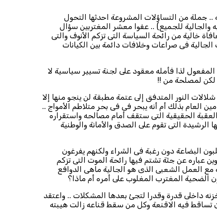
.. جملة من التساؤلات المشروعة احدثها التحول
ه والجالية للجميع) .. عفوا معشر المغتربين سؤال
اة خالية من رائحة السياسة التى تزكم الأنوف والتى
 الجالية فى صراعات وخلافات دائمة بين الكيانات
المفعول لذا فأمله معقود على لجنة تسيير سياسية لا
لكن لمصلحة من !!
الات النور المتدفق إلى عتمة مطبقة لن ينجو منها إلا
 العام بذلك أم أنه يبحر فى فى بحر متلاطم الأمواج ..
العقبة الحقيقية التى ستقف أمام مصالحه واستقراره
لرشيدة التى تقوم على الصدق والأمانة والوطنية
ون البضاعة دون رغبة فى الشراء ولكنهم يفرغون
ين عباره عن جثة تشتم فيها رائحة الموت التى تزكم
سة مع العمل الشعبى الذى هو الجالية ماهى الدوافع
 الضحية المغترب المغلوب على أمره أم ماذا؟
نه داخلى قدرة وقدرا لتجئ بعدها المشكلات .. واعتقد
ن تساقط فيه الاقنعة وكل من سقط قناعه زالت هيبته