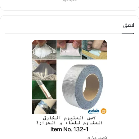
لاصق
لاصق حراري