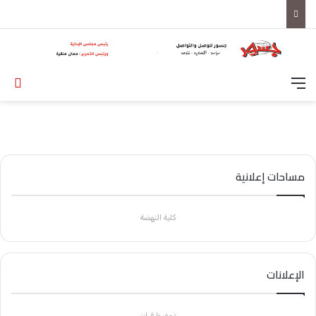
القائمة
تس
مساحات إعلانية
كلية النهضة
الإعلانات
تحفيظ قران