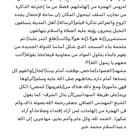
لدروس الهجرة من إلهاماتهم، فضلا عن ما إختزنته الذاكرة
من تجارب السلف ليتحول المكان إلى ساحة لإحتفال يجدد
الروح والعزائم..تذكرنا فيلم(الرسالة)..أهل المدينة يتسلقون
النخيل يتحرون رؤيته عليه الصلاة والسلام..يتهاتفون
مستبشرين(إنه هو)!..(إنه هو)!..وكانت(طلع البدر علينا)..ثم
ملحمة بناء المسجد الذى شكل أساسا للدولة الجديدة..من
يقوم بالبناء يتناول المواد من معاونيه فيفاجئنا بقوله(أانت
معهم يا رسول الله)؟!.
مشهد(القصواء)شاخص..توقفت أمام بيت(الخال)والقوم كل
يتمناها أمام داره..يخاطبهم صلى الله عليه وسلم(أتركوها
فهي مأمورة)..ومع ذلك هناك من(يلقزونها) لتمضي!..الكل
يريد(على طريقة السودانيين)أن ينال الشرف- كما يقول
الشيخ المهندس الصافي جعفر،رحمه الله،بصوته ذاك..وكم
فى الهجرة من إلهامات..لمن أراد إقتداء وصلاحا،أو أراد
شكورا.. الحمد لله، وكل عام وأنتم بخير، مهاجرين إلى الله.
د.عبدالسلام محمد خير