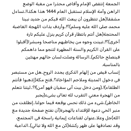
الجمعة إنتفض الإمام وأفاض محذرا من مغبة الوضع
الراهن وأمة الإسلام تستقبل العام 1444 هذا هكذا!..تساءل
مشفقا(هل تنتظرون أن يبعث الله فيكم من جديد نبينا
محمد صلى الله عليه وسلم)؟!..وأردف بذات اللهجة الغاضبة
المحتجة(هل أنتم بانتظار قرآن كريم ينزل عليكم تارة
أخرى)؟!..تبينت وجوه من يخاطبهم مناصحا ومبشرا(أقبلوا
على القرآن الكريم والسنة المطهرة لتنجو مما داهمكم
فينصلح حالكم)..الرسالة وصلت،لسان حالهم مهنئين
بالمناسبة.
إنساب فيض من إلهام الذكرى يجدد الروح..هل من مستبصر
فى دخول المدينة وملاحم المؤاخاة؟..فتح مكة(إذهبوا فأنتم
الطلقاء)!..(ومن دخل بيت أبى سفيان فهو آمن)!؟..ليتنا نتعلم
من الهجرة معني التقرب لله تعالى بشىء(يجبر
الخاطر)..شىء من ذلك نحس بوقعه فيما حولنا..إنطلقت من
منبر الحي دعوة للإقتداء بالهجرة(أن نفتح صفحة جديدة مع
الله)جل وعلا..عنوان لقناعات إيمانية راسخة فى المجتمع،
وقد نصادفها على ظهر ركشة(كن مع الله ولا تبالي)..الداعية