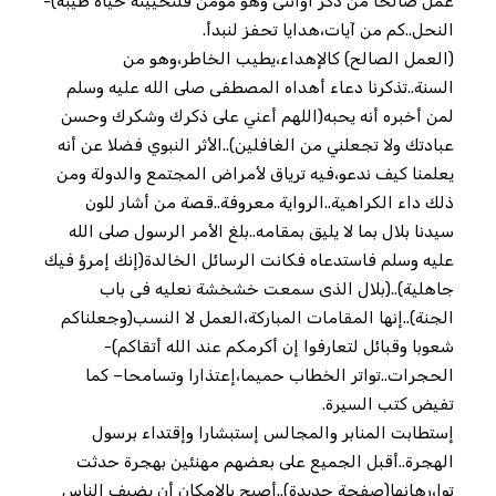
عمل صالحا من ذكر أوأنثى وهو مؤمن فلنحيينه حياة طيبة)-
النحل..كم من آيات،هدايا تحفز لنبدأ.
(العمل الصالح) كالإهداء،يطيب الخاطر،وهو من
السنة..تذكرنا دعاء أهداه المصطفى صلى الله عليه وسلم
لمن أخبره أنه يحبه(اللهم أعني على ذكرك وشكرك وحسن
عبادتك ولا تجعلني من الغافلين)..الأثر النبوي فضلا عن أنه
يعلمنا كيف ندعو،فيه ترياق لأمراض المجتمع والدولة ومن
ذلك داء الكراهية..الرواية معروفة..قصة من أشار للون
سيدنا بلال بما لا يليق بمقامه..بلغ الأمر الرسول صلى الله
عليه وسلم فاستدعاه فكانت الرسائل الخالدة(إنك إمرؤ فيك
جاهلية)..(بلال الذى سمعت خشخشة نعليه فى باب
الجنة)..إنها المقامات المباركة،العمل لا النسب(وجعلناكم
شعوبا وقبائل لتعارفوا إن أكرمكم عند الله أتقاكم)-
الحجرات..تواتر الخطاب حميما،إعتذارا وتسامحا– كما
تفيض كتب السيرة.
إستطابت المنابر والمجالس إستبشارا وإقتداء برسول
الهجرة..أقبل الجميع على بعضهم مهنئين بهجرة حدثت
توا،رهانها(صفحة جديدة)..أصبح بالإمكان أن يضيف الناس