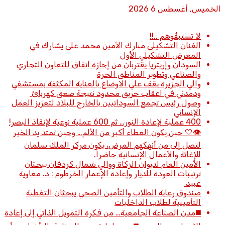
الخميس, أغسطس 6 2026
أخبار عاجلة
لا تستبقُوهم ..!!
الفنان التشكيلي مبارك الأمين محمد علي يشارك في
المعرض التشكيلي الأول
السودان وإريتريا يقتربان من إجازة اتفاق للتعاون التجاري
والصناعي وتطوير المناطق الحرة
والي الجزيرة يقف علي الاوضاع بالعناية المكثفة بمستشفي
ودمدني في اعقاب حريق محدود نتيجة صعق كهربائ
وصول رئيس تجمع السودانيين بالخارج للبلاد لتعزيز العمل
الإنساني
400 عملية لإعادة النور… ثم 600 عملية نوعية لإنقاذ البصر!
👁️🤍 حين يكون العطاء أكبر من الألم… وحين تمتد يد الخير
لتصل إلى من أنهكهم المرض، يكون مركز الملك سلمان
للإغاثة والأعمال الإنسانية حاضراً.
الأمين العام لديوان الزكاة ووالي شمال كردفان يبحثان
ترتيبات العودة للديار وإعادة الإعمار الخرطوم : د. معاوية
عبيد
صندوق رعاية الطلاب والتأمين الصحي يبحثان التغطية
التأمينية لطلاب الداخليات
◼️مدن الصناعة الجامعية… من فكرة التمويل الذاتي إلى إعادة