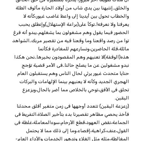
والخلق..إنتبهنا بين يدي شاب من أولاد الحارة مألوف الطلة
والخطاب تحول بين أيدينا إلى واعظ غاضب غيور،كأنه لا
يعرفنا ولا نعرفه!..توكأ على(براعة الإستهلال)وإنطلق يحبب
الحضور فيما يقول وهم مشغولون بما يشغلهم..يبدو أنه فرغ
توا من رصد واقعنا وما وقعنا فيه من تقصير مربك..الشواهد
ماثلة،قلة الحاضرين،وتسارعهم للمغادرة فكأنما
هذه(الوقفة)لا تعنيهم وهم المقصودون بخيرها..نحن هكذا
نبدو مشغولين عن ما يصلح حالنا..فى الأمر قضية تؤجج
حنايا متحدث غيور يرثي لحال الناس وهم يستقبلون العام
الهجري الجديد وكأنه لا يعنيهم بينما الإلهامات والبركات
تحلق فى الأفق،توحي بالخلاص مما أضر بالحال،ويزعزع
اليقين.
(زعزعة اليقين) تتعدد أوجهها فى زمن متغير أقلق محدثنا
فأخذ يحصي مظاهر تقصيرنا بدء بتأخير الصلاة،التفريط فى
الجماعة،نقض العهود،قطع الأرحام،سوءالمعاملة،غلظة فى
القول،عنف،كراهية،إقصاء،وما إلى ذلك مما لا يحتمل
المغالطة،مثله مثل الغلاء وتدهور الخدمات والأداء العام-