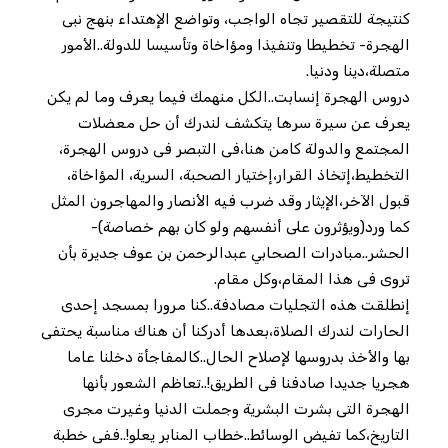
كنتيجة للتقصير تجاه الواجب، وتواضع الإهتداء بنهج نبى
الهجرة- تخطيطا وتنفيذا ومؤاخاة وتأسيسا للدولة..الأمور
متصلة،دينا ودنيا.
دروس الهجرة إنسابت..الكل منهمك فيما يعرف وما لم يكن
يعرف عن سيرة سرها يتكشف لندرك أن حل معضلات
المجتمع والدولة كامن هنا،فى التبصر فى دروس الهجرة،
التخطيط،إتخاذ القرار،إختيار الصحبة، السرية، المؤاخاة،
قبول الآخر،الإيثار وقد ضرب فيه الأنصار والمهاجرون المثل
كما ورد(ويؤثرون على أنفسهم ولو كان بهم خصاصة)-
الحشر..مبادرات الصحابي عبدالرحمن بن عوف جديرة بأن
تروى فى هذا المقام،وكل مقام.
إنطلقت هذه التجليات مصادفة..كنا مرورا بمسجد إحدى
الحارات لندرك الصلاة،بعدها أدركنا أن هناك مناسبة يحتفى
بها والأخذ بدروسها لإصلاح الحال..كالمفاجأة دخلنا عاما
هجريا جديدا صادفنا فى الطريق!..تعاظم الشعور بأنها
الهجرة التى بشرت البشرية وجملت الدنيا وغيرت مجرى
التاريخ،كما تفيض الوسائط..خطاب المنابر يعلو!..ففى خطبة