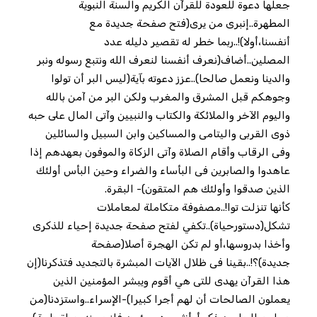
جعلها دعوة للعودة للقرآن الكريم والسنة النبوية
المطهرة..إنبرى من يرى(فتح صفحة جديدة مع
أنفسنا،أولا)!..ربما خطر له تقصير دليله عدد
المصلين..أضاف(نعرف أنفسنا لنعرف الله ونتبع رسوله ونبر
والدينا ونعمل صالحا)..عزز دعوته بآية(ليس البر أن تولوا
وجوهكم قبل المشرق والمغرب ولكن البر من آمن بالله
واليوم الآخر والملائكة والكتاب والنبيين وآتى المال على حبه
ذوى القربى واليتامى والمساكين وابن السبيل والسائلين
وفى الرقاب وأقام الصلاة وآتى الزكاة والموفون بعهدهم إذا
عاهدوا والصابرين فى البأساء والضراء وحين البأس أولئك
الذين صدقوا وأولئك هم المتقون)- البقرة.
كأنها تنزلت توا!..مصفوفة متكاملة لمعاملات
تشكل(دستورحياة)..تكفي لفتح صفحة جديدة إحياء للذكرى
وأخذا بدروسها،أو لم تكن الهجرة أصلا(صفحة
جديدة)؟!..بقينا فى ظلال الآيات المبشرة بالتجديد فتذكرنا(إن
هذا القرآن يهدى للتى هي أقوم ويبشر المؤمنين الذين
يعملون الصالحات أن لهم أجرا كبيرا)-الإسراء..واستزدنا(من