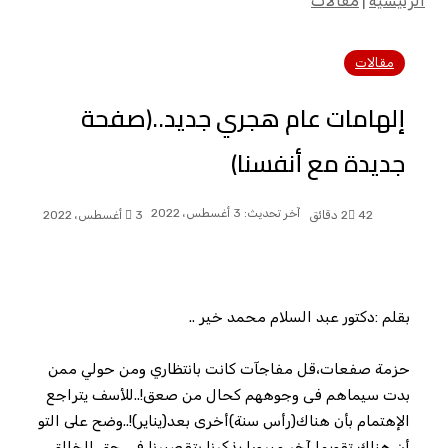
الرئيسية
|
مقالات
مقالات
إلهامات عام هجري جديد..(صفحة
جديدة مع أنفسنا)
آخر تحديث: 3 أغسطس، 2022
42
2 دقائق
3 أغسطس، 2022
بقلم :دكتور عبد السلام محمد خير ..
حزمة صفعات،قل مفاجآت كانت بانتظاري ومن حولي ممن
بدت سيماهم فى وجوههم كحال من صعق!..للأسف يتراجع
الإهتمام بأن هناك(رأس سنة)أخرى بعد(يناير)!..وضح على التو
أن هناك تقويما آخر مبرورا يذكرنا بتقصيرنا فى حق الخالق