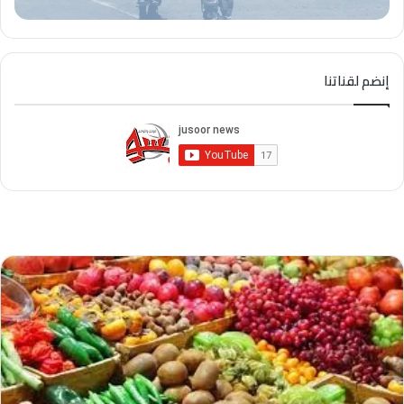
إنضم لقناتنا