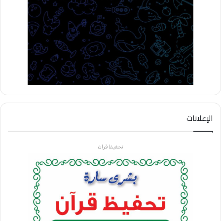
الإعلانات
تحفيظ قران