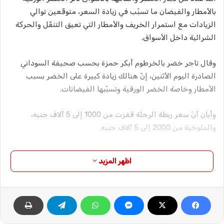
بالأمطار والفيضان ما تسبّب في زيادة السعر، متوقّعين توالي
الزيادات مع استمرار الخريف والأمطار التي تعيق التنقّل والحركة
الشرائية داخل الأسواق.
وقال تاجر خضر بالخرطوم أبكر حمزة بحسب صحيفة السوداني
الصادرة اليوم الأثنين، إنّ هنالك زيادة كبيرة على الخضر بسبب
الأمطار وخاصة الخضر الورقية وتسبّبها الفيضانات.
وأبان أنّ سعر ربطة الرجلة قفزت من 1000 إلى 5 آلاف جنيه،
والملوخية من 2000 إلى 5 آلاف جنيه.
أمّا سعر البقدونس الكبيرة فقفزت من 3 ـ5 آلاف جنيه.
اظهر المزيد
وأشار حمزة إلى ارتّفاع أسعار الفاكهة بسبب الأمطار، مبينًا أنّ سعر
دستة المانجو والقريب فروت.1.500″ جنيه لكل وسعر كيلو
الجوافة”1000″.