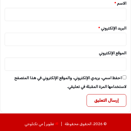
*
الاسم
*
وأشار حمزة إلى ارتّفاع أسعار الفاكهة بسبب الأمطار، مبينًا أنّ سعر
دستة المانجو والقريب فروت.1.500″ جنيه لكل وسعر كيلو
الجوافة”1000″.
البريد الإلكتروني
*
نسخ الرابط
الموقع الإلكتروني
احفظ اسمي، بريدي الإلكتروني، والموقع الإلكتروني في هذا المتصفح
لاستخدامها المرة المقبلة في تعليقي.
© 2026، الحقوق محفوظة |
تطوير | مي تكنلوجي