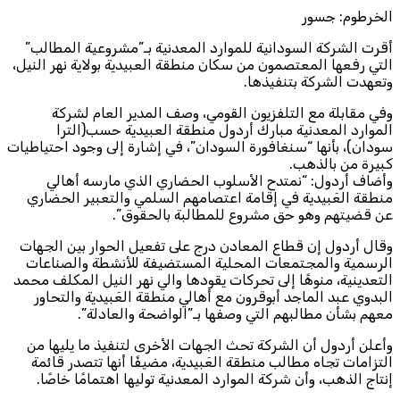
الخرطوم: جسور
أقرت الشركة السودانية للموارد المعدنية بـ”مشروعية المطالب”
التي رفعها المعتصمون من سكان منطقة العبيدية بولاية نهر النيل،
وتعهدت الشركة بتنفيذها.
وفي مقابلة مع التلفزيون القومي، وصف المدير العام لشركة
الموارد المعدنية مبارك أردول منطقة العبيدية حسب(الترا
سودان)، بأنها “سنغافورة السودان”، في إشارة إلى وجود احتياطيات
كبيرة من بالذهب.
وأضاف أردول: “نمتدح الأسلوب الحضاري الذي مارسه أهالي
منطقة العَبيدية في إقامة اعتصامهم السلمي والتعبير الحضاري
عن قضيتهم وهو حق مشروع للمطالبة بالحقوق”.
وقال أردول إن قطاع المعادن درج على تفعيل الحوار بين الجهات
الرسمية والمجتمعات المحلية المستضيفة للأنشطة والصناعات
التعدينية، منوهًا إلى تحركات يقودها والي نهر النيل المكلف محمد
البدوي عبد الماجد أبوقرون مع أهالي منطقة العَبيدية والتحاور
معهم بشأن مطالبهم التي وصفها بـ”الواضحة والعادلة”.
وأعلن أردول أن الشركة تحث الجهات الأخرى لتنفيذ ما يليها من
التزامات تجاه مطالب منطقة العَبيدية، مضيفًا أنها تتصدر قائمة
إنتاج الذهب، وأن شركة الموارد المعدنية توليها اهتمامًا خاصًا.