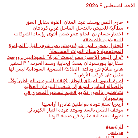
الأحد, أغسطس 9 2026
أخبار عاجلة
خارج النص يوسف عبد المنان القوة مقابل الحق
مطالبة للجيش بالتدخل العاجل غربي كردفان
اختيار حسام بن الحاج عمر ضمن أقوى رؤساء الشركات
التنفيذيين بالمنطقة
الجنرال محي الدين شرف يدشن من شرق النيل “المبادرة
المجتمعية لإسناد القوات المسلحة”
*والي البحر الأحمر: مصر ليست “غربة” للسودانيين.. ووجود
سفارتها ببورتسودان بصمة إيجابية وسط الحرب.* *​السفير
هاني صلاح في وداعه: العلاقة المصرية السودانية ليس لها
مثيل على كوكب الأرض.*
إدارة التنوع الميثاق الوطني لإنقاذ السودان المواطن أولاً…
والعدالة أساس الدولة إلى شعب السودان العظيم
تشاهدون بالصور تكريم فخيم للسفير المصري في
بورتسودان
أريتريا تمنع عودة مواطنين غادروا أراضيها
موقف العمل بالسد وموعد عودة التيار الكهربائي
تطورات ميدانية مثيرة في مدينة كاودا
الرئيسية
من نحن