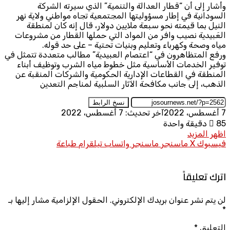
وأشار إلى أن “قطار العدالة والتنمية” الذي سيرته الشركة
السودانية في إطار مسؤوليتها المجتمعية تجاه مواطني ولاية نهر
النيل بما قيمته نحو سبعة ملايين دولار، قال إنه كان لمنطقة
العَبيدية نصيب وافر من المواد التي حملها القطار من مشروعات
مياه وصحة وكهرباء وتعليم وبنيات تحتية – على حد قوله.
ورفع المتظاهرون في “اعتصام العبيدية” مطالب متعددة تتمثل في
توفير الخدمات الأساسية مثل خطوط مياه الشرب وتوظيف أبناء
المنطقة في القطاعات الإدارية الحكومية والشركات المنقبة عن
الذهب، إلى جانب مكافحة الآثار السلبية لمناجم التعدين
نسخ الرابط
7 أغسطس، 2022
آخر تحديث: 7 أغسطس، 2022
85
دقيقة واحدة
اظهر المزيد
فيسبوك
X
ماسنجر
ماسنجر
واتساب
تيلقرام
طباعة
اترك تعليقاً
لن يتم نشر عنوان بريدك الإلكتروني.
الحقول الإلزامية مشار إليها بـ
*
التعليق
*