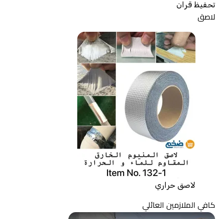
تحفيظ قران
لاصق
لاصق حراري
كافي الملازمين العائلي