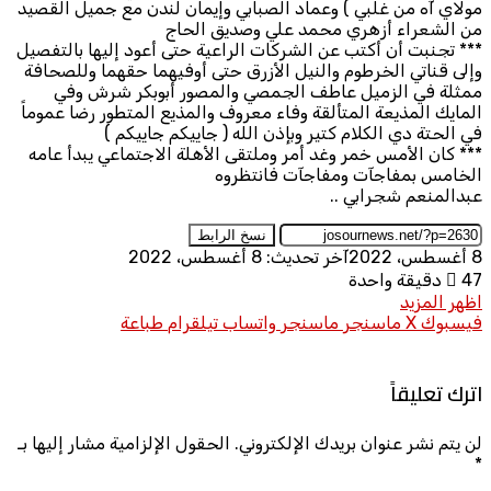
مولاي آه من غلبي ) وعماد الصبابي وإيمان لندن مع جميل القصيد
من الشعراء أزهري محمد علي وصديق الحاج
*** تجنبت أن أكتب عن الشركات الراعية حتى أعود إليها بالتفصيل
وإلى قناتي الخرطوم والنيل الأزرق حتى أوفيهما حقهما وللصحافة
ممثلة في الزميل عاطف الجمصي والمصور أبوبكر شرش وفي
المايك المذيعة المتألقة وفاء معروف والمذيع المتطور رضا عموماً
في الحتة دي الكلام كتير وبإذن الله ( جاييكم جاييكم )
*** كان الأمس خمر وغد أمر وملتقى الأهلة الاجتماعي يبدأ عامه
الخامس بمفاجآت ومفاجآت فانتظروه
عبدالمنعم شجرابي ..
نسخ الرابط
8 أغسطس، 2022
آخر تحديث: 8 أغسطس، 2022
47
دقيقة واحدة
اظهر المزيد
فيسبوك
X
ماسنجر
ماسنجر
واتساب
تيلقرام
طباعة
اترك تعليقاً
لن يتم نشر عنوان بريدك الإلكتروني.
الحقول الإلزامية مشار إليها بـ
*