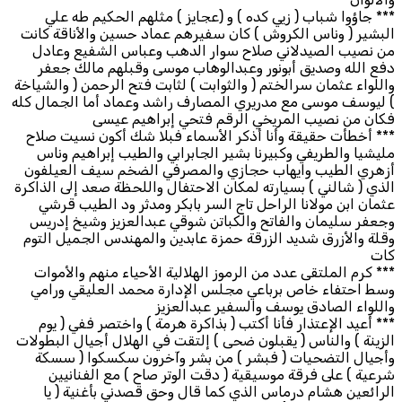
*** جاؤوا شباب ( زيي كده ) و (عجايز ) مثلهم الحكيم طه علي
البشير ( وناس الكروش ) كان سفيرهم عماد حسين والأناقة كانت
من نصيب الصيدلاني صلاح سوار الدهب وعباس الشفيع وعادل
دفع الله وصديق أبونور وعبدالوهاب موسى وقبلهم مالك جعفر
واللواء عثمان سرالختم ( والثوابت ) لثابت فتح الرحمن ( والشياخة
) ليوسف موسى مع مدريري المصارف راشد وعماد أما الجمال كله
فكان من نصيب المريخي الرقم فتحي إبراهيم عيسى
*** أخطأت حقيقة وأنا أذكر الأسماء فبلا شك أكون نسيت صلاح
مليشيا والطريفي وكبيرنا بشير الجابرابي والطيب إبراهيم وناس
أزهري الطيب وايهاب حجازي والمصرفي الضخم سيف العيلفون
الذي ( شالني ) بسيارته لمكان الاحتفال واللحظة صعد إلى الذاكرة
عثمان ابن مولانا الراحل تاج السر بابكر ومدثر ود الطيب قرشي
وجعفر سليمان والفاتح والكباتن شوقي عبدالعزيز وشيخ إدريس
وقلة والأزرق شديد الزرقة حمزة عابدين والمهندس الجميل التوم
كات
*** كرم الملتقى عدد من الرموز الهلالية الأحياء منهم والأموات
وسط احتفاء خاص برباعي مجلس الإدارة محمد العليقي ورامي
واللواء الصادق يوسف والسفير عبدالعزيز
*** أعيد الإعتذار فأنا أكتب ( بذاكرة هرمة ) واختصر ففي ( يوم
الزينة ) والناس ( يقبلون ضحى ) إلتقت في الهلال أجيال البطولات
وأجيال التضحيات ( فبشر ) من بشر وآخرون سكسكوا ( سسكة
شرعية ) على فرقة موسيقية ( دقت الوتر صاح ) مع الفنانيين
الرائعين هشام درماس الذي كما قال وحق قصدني بأغنية ( يا