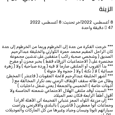
الزينة
8 أغسطس، 2022
آخر تحديث: 8 أغسطس، 2022
47
دقيقة واحدة
*** خرجت الفكرة من جدة إلى الخرطوم وربما من الخرطوم إلى جدة
كان الراحل المقيم محمد حمزة الكوارتي والخليفة عبدالرحيم
الصديق ( وشخصي صحبة راكب ) متفقين على تدشين مجموعة
مختصرة على ( الاجتماعيات الزرقاء فقط ) بخبر محزن أو مفرح
*** بدأ القروب أو الملتقى صارماً لا فيه ( وردة صباحية ) ولا ( زهرة
مسائية ) لا ( نكتة ) ولا ( حجوة ولا حتوتة )
*** أشهر الخليفة عبدالرحيم لائحة العقوبات ( فاعتذر ) المخطئ
وطال من طاله سقف الإيقاف الزمني بعد تكرار المخالفة مع (
أذونات خاصة ) الخميس والجمعة ( يعني شغل داخليات )
*** السبت أوقد ملتقى الهلال الاجتماعي شمعته الخامسة ولا
أقول أطفأ الرابعة فكان نعم الميلاد
*** إلى مزرعة اللواء المعز عتباني الفخيمة أتى الأهلة أفراداً
وجماعات أتوا معطرين ( قاشرين ) بالبلدي والافرنجي وتراصت
سياراتهم تايوتا ونيسان وجياد وغيرها من كل الماركات والموديلات
والألوان