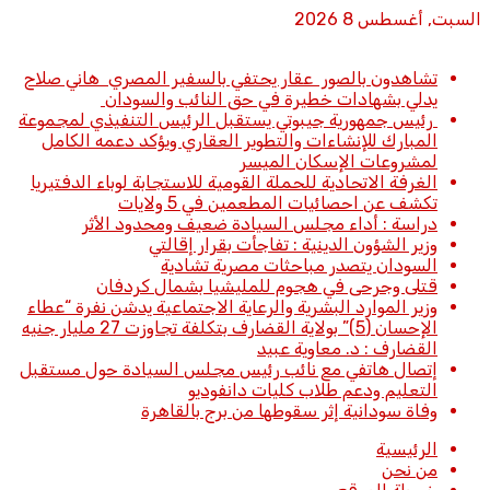
السبت, أغسطس 8 2026
أخبار عاجلة
تشاهدون بالصور عقار يحتفي بالسفير المصري هاني صلاح
يدلي بشهادات خطيرة في حق النائب والسودان
رئيس جمهورية جيبوتي يستقبل الرئيس التنفيذي لمجموعة
المبارك للإنشاءات والتطوير العقاري ويؤكد دعمه الكامل
لمشروعات الإسكان الميسر
الغرفة الاتحادية للحملة القومية للاستجابة لوباء الدفتيريا
تكشف عن احصائيات المطعمين في 5 ولايات
دراسة : أداء مجلس السيادة ضعيف ومحدود الأثر
وزير الشؤون الدينية : تفاجأت بقرار إقالتي
السودان يتصدر مباحثات مصرية تشادية
قتلى وجرحى في هجوم للمليشيا بشمال كردفان
وزير الموارد البشرية والرعاية الاجتماعية يدشن نفرة “عطاء
الإحسان (5)” بولاية القضارف بتكلفة تجاوزت 27 مليار جنيه
القضارف : د. معاوية عبيد
إتصال هاتفي مع نائب رئيس مجلس السيادة حول مستقبل
التعليم ودعم طلاب كليات دانفوديو
وفاة سودانية إثر سقوطها من برج بالقاهرة
الرئيسية
من نحن