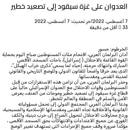
العدوان على غزة سيقود إلى تصعيد خطير
7 أغسطس، 2022
آخر تحديث: 7 أغسطس، 2022
33
أقل من دقيقة
الخرطوم: جسور
أدان البرلمان العربي، اقتحام مئات المستوطنين صباح اليوم بحماية
القوة القائمة بالاحتلال ( إسرائيل)، باحات المسجد الأقصى
المبارك وانتهاك حرمته، إحياء لما يسمى”ذكرى خراب الهيكل”،
الذى يعد خرقا واضحاً للقانون الدولي وللوضع التاريخي والقانوني
لمدينة القدس ومقدساتها.
وحذر البرلمان العربى، من أن تزامن هذه الاستفزازات من قبل
المستوطنين وقوات الاحتلال مع العدوان الإسرائيلي حالياً على
قطاع غزة سيقود إلى تصعيد خطير وموجات من العنف، يعرض
الأمن والسلم في المنطقة والعالم للخطر.
ودعا البرلمان العربي المجتمع الدولي إلى تحمل مسؤولياته
القانونية والأخلاقية تجاه القدس ومقدساتها الإسلامية والمسيحية،
وردع محاولات الاحتلال لتحويل الصراع إلى حرب دينية، والكف
الفورى عن جميع الاعتداءات والانتهاكات بحق المسجد الأقصى ،
مؤكداً ضرورة وقف جميع الإجراءات التى تستهدف تغيير الوضع