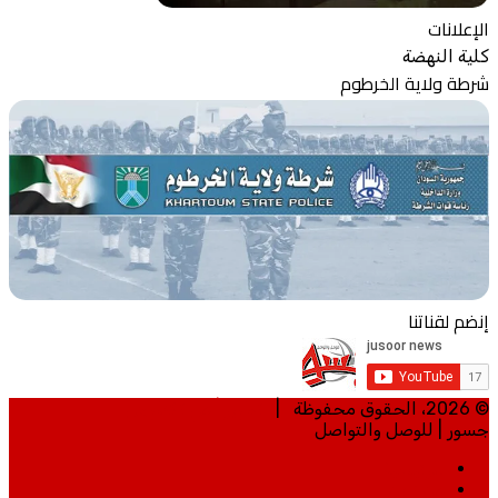
الإعلانات
كلية النهضة
شرطة ولاية الخرطوم
إنضم لقناتنا
© 2026، الحقوق محفوظة |
تطوير | مي تكنلوجي
جسور | للوصل والتواصل
الرئيسية
من نحن