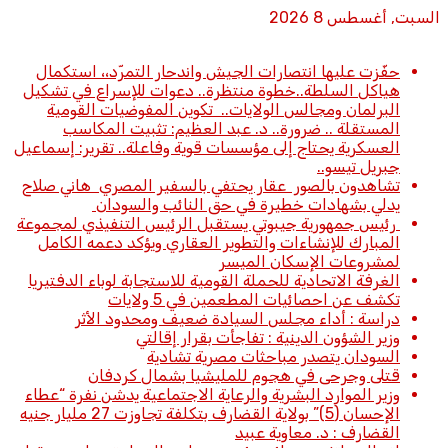
السبت, أغسطس 8 2026
أخبار عاجلة
حفّزت عليها انتصارات الجيش واندحار التمرّد،، استكمال
هياكل السلطة..خطوة منتظرة.. دعوات للإسراع في تشكيل
البرلمان ومجالس الولايات.. تكوين المفوضيات القومية
المستقلة .. ضرورة.. د. عبد العظيم: تثبيت المكاسب
العسكرية يحتاج إلى مؤسسات قوية وفاعلة.. تقرير: إسماعيل
جبريل تيسو..
تشاهدون بالصور عقار يحتفي بالسفير المصري هاني صلاح
يدلي بشهادات خطيرة في حق النائب والسودان
رئيس جمهورية جيبوتي يستقبل الرئيس التنفيذي لمجموعة
المبارك للإنشاءات والتطوير العقاري ويؤكد دعمه الكامل
لمشروعات الإسكان الميسر
الغرفة الاتحادية للحملة القومية للاستجابة لوباء الدفتيريا
تكشف عن احصائيات المطعمين في 5 ولايات
دراسة : أداء مجلس السيادة ضعيف ومحدود الأثر
وزير الشؤون الدينية : تفاجأت بقرار إقالتي
السودان يتصدر مباحثات مصرية تشادية
قتلى وجرحى في هجوم للمليشيا بشمال كردفان
وزير الموارد البشرية والرعاية الاجتماعية يدشن نفرة “عطاء
الإحسان (5)” بولاية القضارف بتكلفة تجاوزت 27 مليار جنيه
القضارف : د. معاوية عبيد