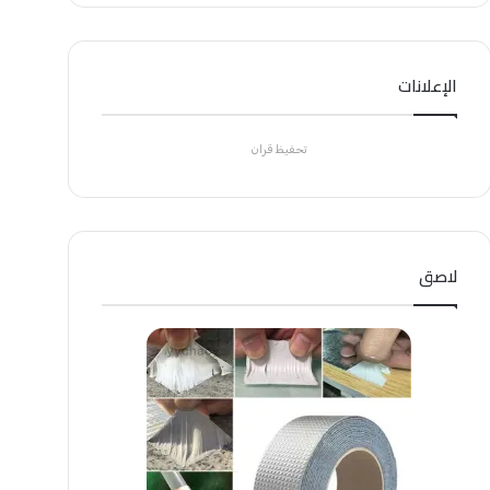
الإعلانات
تحفيظ قران
لاصق