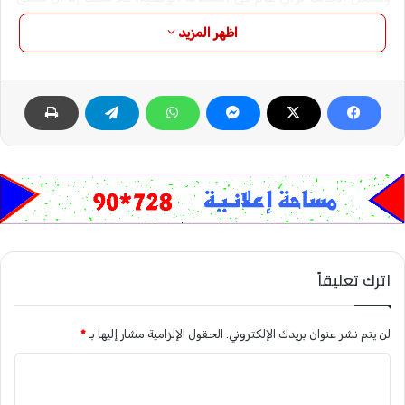
لو أنها شقت طريقها لمسؤول فتلهمه حلا بمصاف الحاجة الملحة
اظهر المزيد
لعمل فعلي مرجو لإصلاح الحال،غاية الآمال.. فهل بين(المتداولين)
لهذه الرسائل(مسؤول) تستفزه كلمة حق على قارعة الطريق،فينبري
لها مستجيبا؟.
أي شىء مستفز للجميع أكثر من نصيحة فى الشأن عام من
عيار(بس ما نكون فى يوم صغار)!..إعتدنا أن نسمعها فى الملمات
وفض النزاعات بلهجة محببة مطاعة(خليك كبير)!.. ذكرنا بها شاعر
يغير على وطنه، فخرج(بعراقي وطاقية وصديري) يناجيه:
وهذا الوطن.. لمتين يصحح للمسار
وهذا الوطن متين يذوق حلاوة الإنتصار
شفتو الدمار.. بيروت سوريا بغداد قندهار
اترك تعليقاً
وزي ديل كتار..يا أخوانا الوصية دى.. قولا حار
بس دى وصية للرؤسا الكبار وصية للساسة الكبار
ما فيها حاجة.. مالو..مانختلف.. يمنة ويسار
لن يتم نشر عنوان بريدك الإلكتروني.
الحقول الإلزامية مشار إليها بـ
*
بس بالهداوة وبالحوار..لا مدة إيد..لا ضرب نار
ا
ممكن نصل حد الكجار..بس ما نكون فى يوم صغار
ل
والله .. قدامنا هم.. أكبر من الكرسي الرحيب