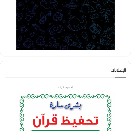
الإعلانات
تحفيظ قران