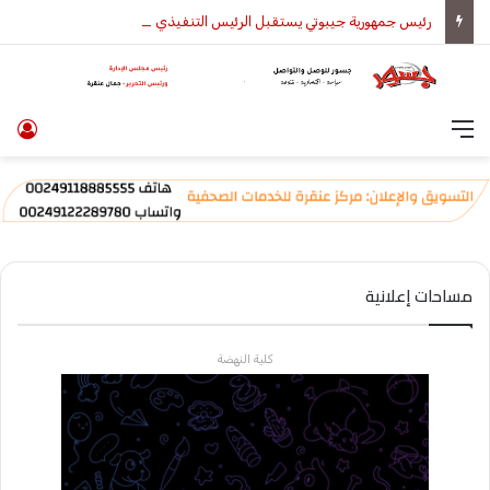
رئيس جمهورية جيبوتي يستقبل الرئيس التنفيذي لمجموعة المبارك للإنشاءات والتطوير العقاري ويؤكد دعمه الكامل لمشروعات الإسكان الميسر
القائمة
تس
مساحات إعلانية
كلية النهضة