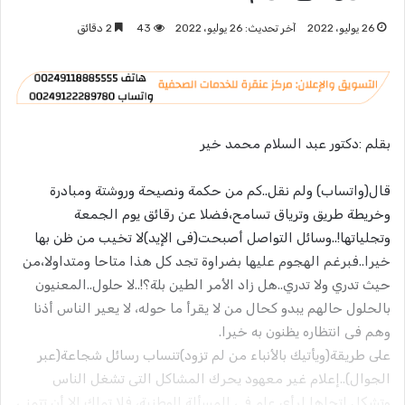
26 يوليو، 2022
آخر تحديث: 26 يوليو، 2022
43
2 دقائق
بقلم :دكتور عبد السلام محمد خير
قال(واتساب) ولم نقل..كم من حكمة ونصيحة وروشتة ومبادرة
وخريطة طريق وترياق تسامح،فضلا عن رقائق يوم الجمعة
وتجلياتها!..وسائل التواصل أصبحت(فى الإيد)لا تخيب من ظن بها
خيرا..فبرغم الهجوم عليها بضراوة تجد كل هذا متاحا ومتداولا،من
حيث تدري ولا تدري..هل زاد الأمر الطين بلة؟!..لا حلول..المعنيون
بالحلول حالهم يبدو كحال من لا يقرأ ما حوله، لا يعير الناس أذنا
وهم فى انتظاره يظنون به خيرا.
على طريقة(ويأتيك بالأنباء من لم تزود)تنساب رسائل شجاعة(عبر
الجوال)..إعلام غير معهود يحرك المشاكل التى تشغل الناس
وتشكل إتجاها لرأي عام فى المسألة الوطنية، فلا تملك إلا أن تتمنى