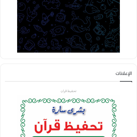
الإعلانات
تحفيظ قران