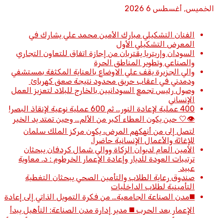
الخميس, أغسطس 6 2026
أخبار عاجلة
الفنان التشكيلي مبارك الأمين محمد علي يشارك في
المعرض التشكيلي الأول
السودان وإريتريا يقتربان من إجازة اتفاق للتعاون التجاري
والصناعي وتطوير المناطق الحرة
والي الجزيرة يقف علي الاوضاع بالعناية المكثفة بمستشفي
ودمدني في اعقاب حريق محدود نتيجة صعق كهربائ
وصول رئيس تجمع السودانيين بالخارج للبلاد لتعزيز العمل
الإنساني
400 عملية لإعادة النور… ثم 600 عملية نوعية لإنقاذ البصر!
👁️🤍 حين يكون العطاء أكبر من الألم… وحين تمتد يد الخير
لتصل إلى من أنهكهم المرض، يكون مركز الملك سلمان
للإغاثة والأعمال الإنسانية حاضراً.
الأمين العام لديوان الزكاة ووالي شمال كردفان يبحثان
ترتيبات العودة للديار وإعادة الإعمار الخرطوم : د. معاوية
عبيد
صندوق رعاية الطلاب والتأمين الصحي يبحثان التغطية
التأمينية لطلاب الداخليات
◼️مدن الصناعة الجامعية… من فكرة التمويل الذاتي إلى إعادة
الإعمار بعد الحرب ◼️ مدير إدارة مدن الصناعة: التأهيل يبدأ