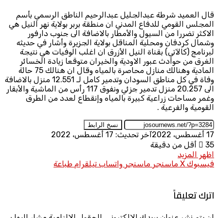
قال العميد شرطة عبدالجليل عبدالرحيم الناطق الرسمي بأسم
المجلس القومي للدفاع المدني ان منطقة بربر بولاية نهر النيل هي
الاكثر تضررا من السيول والأمطار بالاضافة الى جنوب دارفور
وشمال كردفان ومحلية المناقل بولاية الجزيرة وأشار في حديثه
لبرنامج (كالآتي) بقناة النيل الأزرق ان اغلب الوفيات هي نتيجة
الغرق من حوادث عبور الاودية والخيران متوقعا زيادة الخسائر
المادية وهنالك منازل محاصرة بالمياه وقال ان هنالك 75 حالة
وفاة في كل مناطق السودان وتدمير كامل لـ 12.551 منزل بالاضافة
الى 20.257 منزل تدمير جزئي ونفوق 117 رأس من الماشية والأبقار
وغمر مساحات زراعية كبيرة بالمياه وإنقطاع لعدد من الطرق
القومية والفرعية .
نسخ الرابط
17 أغسطس، 2022
آخر تحديث: 17 أغسطس، 2022
35
أقل من دقيقة
اظهر المزيد
فيسبوك
X
ماسنجر
ماسنجر
واتساب
تيلقرام
طباعة
اترك تعليقاً
لن يتم نشر عنوان بريدك الإلكتروني.
الحقول الإلزامية مشار إليها بـ