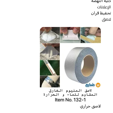
كلية النهضة
الإعلانات
تحفيظ قران
لاصق
لاصق حراري