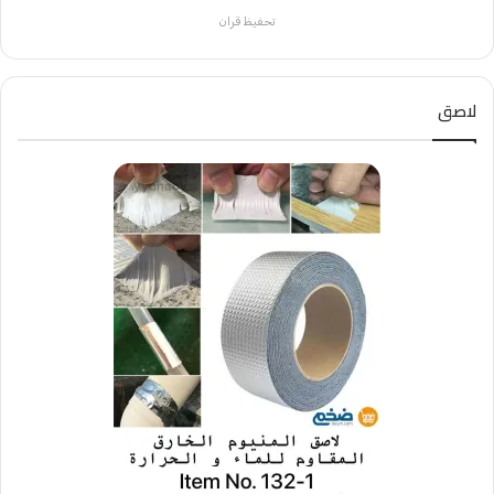
تحفيظ قران
لاصق