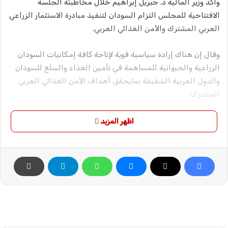
وأكد وزير المالية د. جبريل إبراهيم خلال مخاطبتة الجلسة
الافتتاحية للمجلس التزام السودان لتنفيذ مبادرة الاستثمار الزراعي
العربي المشترك والأمن الغذائي العربي.
وقال إن هناك إرادة سياسية قوية لإتاحة كافة إمكانيات السودان
الزراعية والحيوانية للمساهمة في تأمين الغذاء والسلع للسودان
والدول العربية الشقيقة بمايحقق أهداف الأمن الغذائي العربي
المشترك.
وأشارت ممثل جامعة الدول العربية الأستاذة هيفاء أبوغزالة إلى
اظهر المزيد
انعقاد المجلس في ظروف نسبية تؤثر بشكل مباشر على الدول
العربية المتأثرة بالنزاعات مما يتطلب تدخلات جديدة تسهم في
تحقيق فعال لأجندة التنمية المستدامة 2030م.
وأشار د. احمدالنازي رئيس الدورة الحالية إلى إيلاء أهمية خاصة
لمنطقتنا العربية نسبة لأزمة الحرب الأوكرانية التي تؤثر على نمو
الاقتصادات وسلاسل التمويل العالمي وتسارع الضغوط مما يؤثر
على الأمن الغذائي العربي.