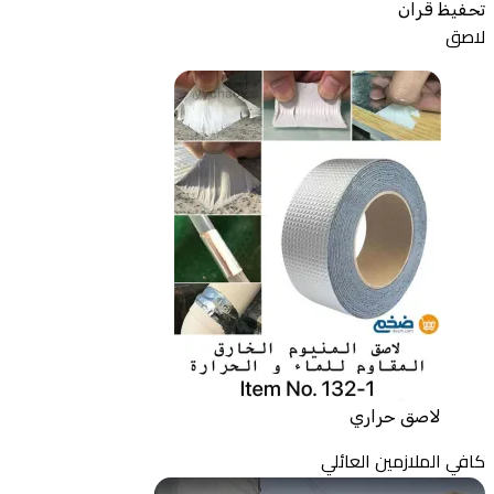
تحفيظ قران
لاصق
لاصق حراري
كافي الملازمين العائلي