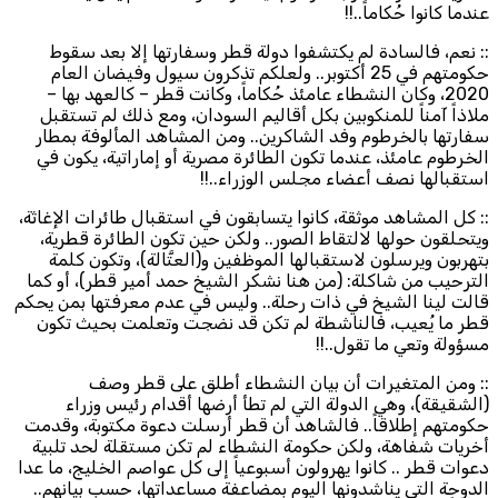
عندما كانوا حُكاماً..!!
:: نعم، فالسادة لم يكتشفوا دولة قطر وسفارتها إلا بعد سقوط
حكومتهم في 25 أكتوبر.. ولعلكم تذكرون سيول وفيضان العام
2020، وكان النشطاء عامئذ حُكاماً، وكانت قطر – كالعهد بها –
ملاذاً آمناً للمنكوبين بكل أقاليم السودان، ومع ذلك لم تستقبل
سفارتها بالخرطوم وفد الشاكرين.. ومن المشاهد المألوفة بمطار
الخرطوم عامئذ، عندما تكون الطائرة مصرية أو إماراتية، يكون في
استقبالها نصف أعضاء مجلس الوزراء..!!
:: كل المشاهد موثقة، كانوا يتسابقون في استقبال طائرات الإغاثة،
ويتحلقون حولها لالتقاط الصور.. ولكن حين تكون الطائرة قطرية،
بتهربون ويرسلون لاستقبالها الموظفين و(العتَّالة)، وتكون كلمة
الترحيب من شاكلة: (من هنا نشكر الشيخ حمد أمير قطر)، أو كما
قالت لينا الشيخ في ذات رحلة.. وليس في عدم معرفتها بمن يحكم
قطر ما يُعيب، فالناشطة لم تكن قد نضجت وتعلمت بحيث تكون
مسؤولة وتعي ما تقول..!!
:: ومن المتغيرات أن بيان النشطاء أطلق على قطر وصف
(الشقيقة)، وهي الدولة التي لم تطأ أرضها أقدام رئيس وزراء
حكومتهم إطلاقاً.. فالشاهد أن قطر أرسلت دعوة مكتوبة، وقدمت
أخريات شفاهة، ولكن حكومة النشطاء لم تكن مستقلة لحد تلبية
دعوات قطر .. كانوا يهرولون أسبوعياً إلى كل عواصم الخليج، ما عدا
الدوحة التي يناشدونها اليوم بمضاعفة مساعداتها، حسب بيانهم..