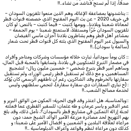
صدقاً، إذا لم تستحِ فناشد من تشاء..!!
:: يناشدونها بمضاعفة الإغاثة، وهم الذين منعوا تلفزيون السودان –
في خريف 2020 – عن بث اليوم المفتوح الذي خصصته قنوات قطر
لمعاناة شعبنا وبلادنا.. ويومها كتبت – فيما كتبت – بالنص: لو كان
تلفزيون السودان حُرَّاً ومستقلاً، لاستمتع شعبنا – يوم الجمعة –
بمشاعر أهل قطر وهم يشاطرون بلادنا أحزان مآسي الفيضان
والسيول عبر اليوم المفتوح الذي بثته كل قنوات قطر تحت شعار
(سالمة يا سودان)..!!
:: كان يوماً سودانياً، تبارت خلاله مؤسسات وشركات ومتاجر وأفراد
في مضمار التبرع للمنكوبين في بلادنا، وتسابقوا بالمحبة قبل المال،
وساهم أمير قطر بتبرع شخصي – خمسين مليون ريال- لتشجيع
المساهمين، و مع ذلك لم تستقبل قطر رئيس الوزراء، ولم تستقبل
سفارتها بالخرطوم وفد الشاكرين، رغم أن ناطقهم الرسمي كان يُؤكد
: (ح نباري السفارات دي سفارة سفارة)، لتحمي سلطتهم، وليس
لخدمة مصالح الشعب..!!
::وبالمناسبة، هل اعتذر وفد قوى الحرية؛ المكون من الواثق البرير و
عمر الدقير و ياسر عرمان و طه عثمان؛ للسفير القطري عما فعلته
لجنة إزالة التمكين في مشاريع قطر بالسودان؟، نأمل ذلك، وقد بلغ
بهم التهريج لحد مصادرة مزرعة الأمير الوالد الشيخ حمد؛ دون
مراعاة لعلاقة البلدين و الشعبين و افضال الأمير على شعبنا؛ و
كذلك دون مراعاة لنظم وقواعد وأعراف الدبلوماسية ..!!