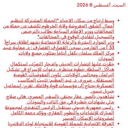
السبت, أغسطس 8 2026
أخبار عاجلة
وسط إرتياح من سكان الاحياء *الحملة المشتركة لتنظيم
أعمال الشقق المفروشة ولاية الخرطوم تكشف عن جملة من
المخالفات ووزير الإعلام السياحة يطالب بالترخيص
والتسجيل لتفادي الوقوع في المخالفات*
وزير الموارد البشرية والرعاية الاجتماعية يشهد إطلاق سراح(
33 ) من الغارمين بسجن القضارف القضارف : د. معاوية عبيد
مركز الملك سلمان يكفل أيتاماً يمثلون جميع ولايات
السودان
حفّزت عليها انتصارات الجيش واندحار التمرّد،، استكمال
هياكل السلطة..خطوة منتظرة.. دعوات للإسراع في تشكيل
البرلمان ومجالس الولايات.. تكوين المفوضيات القومية
المستقلة .. ضرورة.. د. عبد العظيم: تثبيت المكاسب
العسكرية يحتاج إلى مؤسسات قوية وفاعلة.. تقرير: إسماعيل
جبريل تيسو..
تشاهدون بالصور عقار يحتفي بالسفير المصري هاني صلاح
يدلي بشهادات خطيرة في حق النائب والسودان
رئيس جمهورية جيبوتي يستقبل الرئيس التنفيذي لمجموعة
المبارك للإنشاءات والتطوير العقاري ويؤكد دعمه الكامل
لمشروعات الإسكان الميسر
الغرفة الاتحادية للحملة القومية للاستجابة لوباء الدفتيريا