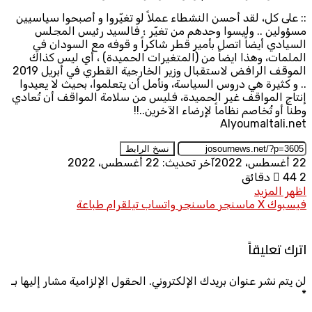
:: على كل، لقد أحسن النشطاء عملاً لو تغيّروا و أصبحوا سياسيين
مسؤولين .. وليسوا وحدهم من تغيّر ؛ فالسيد رئيس المجلس
السيادي أيضاً اتصل بأمير قطر شاكراً و قوفه مع السودان في
الملمات، وهذا ايضاً من (المتغيرات الحميدة) ، أي ليس كذاك
الموقف الرافض لاستقبال وزير الخارجية القطري في أبريل 2019
.. و كثيرة هي دروس السياسة، ونأمل أن يتعلموا، بحيث لا يعيدوا
إنتاج المواقف غير الحميدة، فليس من سلامة المواقف أن تُعادي
وطناً أو تُخاصم نظاماً لإرضاء الآخرين..!!
Alyoumaltali.net
نسخ الرابط
22 أغسطس، 2022
آخر تحديث: 22 أغسطس، 2022
2 دقائق
44
اظهر المزيد
فيسبوك
X
ماسنجر
ماسنجر
واتساب
تيلقرام
طباعة
اترك تعليقاً
لن يتم نشر عنوان بريدك الإلكتروني.
الحقول الإلزامية مشار إليها بـ
*