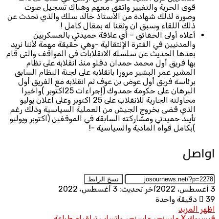
قوى الحرية والتغيير واتفق معهم وهناك تسجيل صوت
وصورة لذلك شهادة من الأستاذ خالد سلك والذي تحدث عن
ذلك اللقاء وسبق ان وثقنا له بمقال كامل !
أعلاه أولى الحقائق – أي علاقة حميدتي بالعسكريين
والمدنيين في الفترة الإنتقالية -وهي حقيقة مهمة لأننا نريد
بعدها الحديث عن سلسلة الانقلابات في المواقف والتى قام
بها فريق أول محمد حمدان دقلو منذ انقلابه على نظام
المشير عمر البشير مرورا بانقلابه على لجنة النظام السابق
برئاسة فريق أول عوض بن عوف ثم انقلابه مع الفريق أول
البرهان على حكومة حمدوك (إجراءات 25اكتوبر )واخيرا
محاولته الجارية للانقلاب على 25 اكتوبر وعلى اعلان يوليو
الذي قضى بخروج الجيش من العملية السياسية وذلك رغم
تأييد حميدتي ومشاركته السابقة في الموقفين (اكتوبر ويوليو
)بكامل قواه المادية والسياسية -!
اواصل
نسخ الرابط
3 أغسطس، 2022
آخر تحديث: 3 أغسطس، 2022
39
دقيقة واحدة
اظهر المزيد
فيسبوك
X
ماسنجر
ماسنجر
واتساب
تيلقرام
طباعة