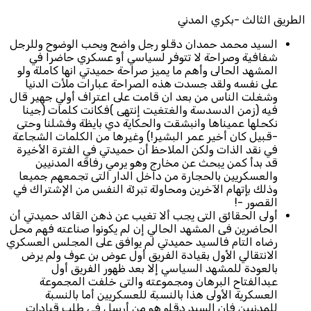
الطريق الثالث -بكري المدني
السيد محمد حمدان دقلو رجل واضح ويحب الوضوح وللرجل
شفافية وصراحة لا تتوفر لسياسي أو عسكري حاضرا في
المشهد الحالى وأهم ما يميز صراحة حميدتي انها كاملة ولو
على نفسه ولقد جسدت هذه الصراحة عبارات ملأت الدنيا
وشغلت الناس من بعد ان قامت على اعتراف أولي جهير قال
فيه (زمن الدسدسة والغتغيت إنتهى )فكانت كلمات (جينا
نكحلها عميناها وانبشقت والحكاية دي بايظة وفشلنا وحتى
-قبيل كان أخير عمر البشير!) وغيرها من الكلمات الشجاعة
في نقد الذات ولكن الملاحظ أن حميدتي في الفترة الأخيرة
قد بدأ كمن يبحث عن مخارج وهو يرمي رفاقه المدنيين
والعسكريين بالحجارة من داخل الدار التى تجمعهم جميعا
وذلك بإتهام الآخرين ومحاولة تبرئة النفس من الإشتراك في
القصور -!
أولى الحقائق التى يجب ألا تغيب عن ذهن القائد حميدتي أن
الحاضرين فى المشهد الحالي إن لم يكونوا صناعته فهم محل
رضاه التام فالسيد حميدتي لم يوافق على المجلس العسكري
الانتقالي الأول بقيادة الفريق أول عوض بن عوف ولم يرض
بالعودة للمشهد السياسي إلا بعد ظهور الفريق أول
عبدالفتاح البرهان ومجموعته والتى خلفت المجموعة
العسكرية الأولى هذا بالنسبة للعسكريين أما بالنسبة
للمدنيين فإن السيد دقلو هو من أرسل في طلب قيادات