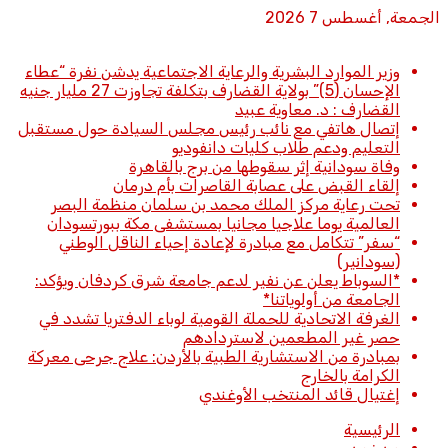
الجمعة, أغسطس 7 2026
أخبار عاجلة
وزير الموارد البشرية والرعاية الاجتماعية يدشن نفرة “عطاء
الإحسان (5)” بولاية القضارف بتكلفة تجاوزت 27 مليار جنيه
القضارف : د. معاوية عبيد
إتصال هاتفي مع نائب رئيس مجلس السيادة حول مستقبل
التعليم ودعم طلاب كليات دانفوديو
وفاة سودانية إثر سقوطها من برج بالقاهرة
إلقاء القبض على عصابة القاصرات بأم درمان
تحت رعاية مركز الملك محمد بن سلمان منظمة البصر
العالمية يوما علاجيا مجانيا بمستشفى مكة ببورتسودان
“سفر” تتكامل مع مبادرة لإعادة إحياء الناقل الوطني
(سودانير)
*السوباط يعلن عن نفير لدعم جامعة شرق كردفان ويؤكد:
الجامعة من أولوياتنا*
الغرفة الاتحادية للحملة القومية لوباء الدفتريا تشدد في
حصر غير المطعمين لاستردادهم
بمبادرة من الاستشارية الطبية بالأردن: علاج جرحى معركة
الكرامة بالخارج
إغتيال قائد المنتخب الأوغندي
الرئيسية