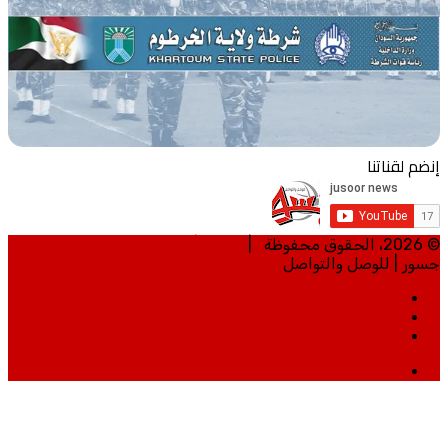
إنضم لقناتنا
© 2026، الحقوق محفوظة |
تطوير | مي تكنلوجي
جسور | للوصل والتواصل
الرئيسية
من نحن
خريطة الموقع
ساوند
كلاود
زر
الذهاب
إلى