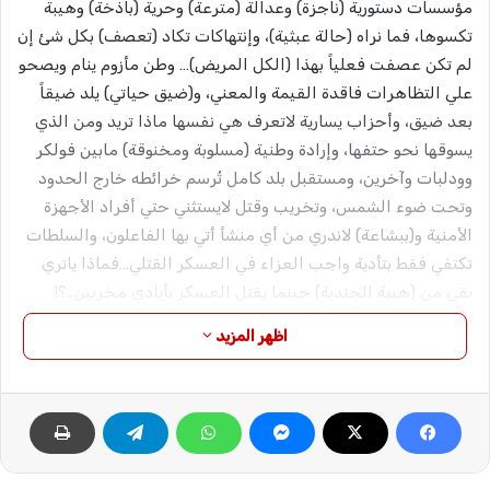
مؤسسات دستورية (ناجزة) وعدالة (مترعة) وحرية (باذخة) وهيبة
تكسوها، فما نراه (حالة عبثية)، وإنتهاكات تكاد (تعصف) بكل شئ إن
لم تكن عصفت فعلياً بهذا (الكل المريض)… وطن مأزوم ينام ويصحو
علي التظاهرات فاقدة القيمة والمعني، و(ضيق حياتي) يلد ضيقاً
بعد ضيق، وأحزاب يسارية لاتعرف هي نفسها ماذا تريد ومن الذي
يسوقها نحو حتفها، وإرادة وطنية (مسلوبة ومخنوقة) مابين فولكر
وودلبات وآخرين، ومستقبل بلد كامل تُرسم خرائطه خارج الحدود
وتحت ضوء الشمس، وتخريب وقتل لايستثني حتي أفراد الأجهزة
الأمنية و(ببشاعة) لاندري من أي منشأ أتي بها الفاعلون، والسلطات
تكتفي فقط بتأدية واجب العزاء في العسكر القتلي…فماذا ياتري
بقي من (هيبة الجندية) حينما يقتل العسكر بأيادي مخربين..؟!
ويموت الكثيرون (غيظاً) حينما يحتشدون ويتظاهرون وهم يطالبون
اظهر المزيد
بطرد (الثعلب فولكر)، فإذا بهم في اليوم الثاني يرونه (يتمطي) في
لقاءآت مع مسؤلين كبار وأحزاب وسياسيين أفراد وكأنه يقول
لشعبنا (طظ فيكم) … ثم ذلك الذبح المتعمد للعدالة والمتمثل في
إطالة (إعتقال) رموز سياسيين وإدخالهم في محاكمات باطلة تحت
تهمة الإنتماء للنظام السابق وبما يسمونه تدبير إنقلاب يونيو 1989،