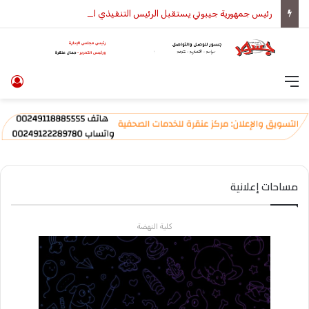
رئيس جمهورية جيبوتي يستقبل الرئيس التنفيذي لمجموعة المبارك للإنشاءات والتطوير العقاري ويؤكد دعمه الكامل لمشروعات الإسكان الميسر
القائمة
تس
مساحات إعلانية
كلية النهضة