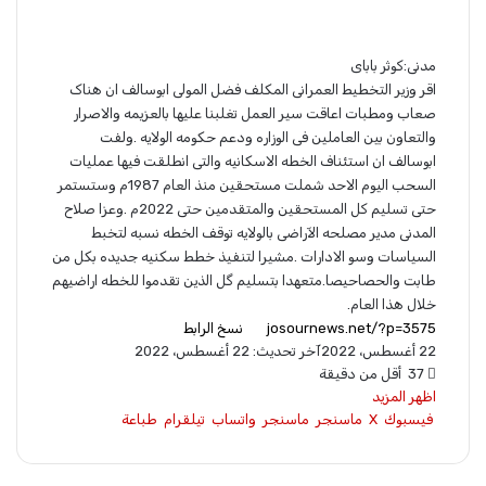
مدنی:کوثر بابای
اقر وزیر التخطیط العمرانی المکلف فضل المولی ابوسالف ان هناک
صعاب ومطبات اعاقت سیر العمل تغلبنا علیها بالعزیمه والاصرار
والتعاون بین العاملین فی الوزاره ودعم حکومه الولایه .ولفت
ابوسالف ان استئناف الخطه الاسکانیه والتی انطلقت فیها عملیات
السحب الیوم الاحد شملت مستحقین منذ العام 1987م وستستمر
حتی تسلیم کل المستحقین والمتقدمین حتی 2022م .وعزا صلاح
المدنی مدیر مصلحه الآراضی بالولایه توقف الخطه نسبه لتخبط
السیاسات وسو الادارات .مشیرا لتنفیذ خطط سکنیه جدیده بکل من
طابت والحصاحیصا.متعهدا بتسلیم گل الذین تقدموا للخطه اراضیهم
خلال هذا العام.
نسخ الرابط
22 أغسطس، 2022
آخر تحديث: 22 أغسطس، 2022
37
أقل من دقيقة
اظهر المزيد
فيسبوك
X
ماسنجر
ماسنجر
واتساب
تيلقرام
طباعة