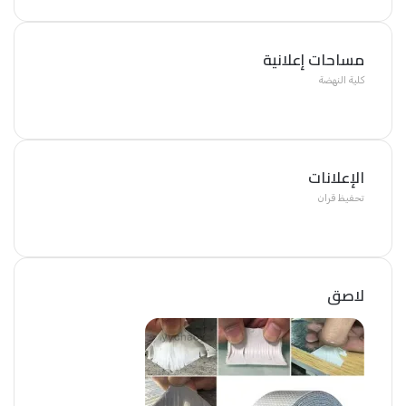
مساحات إعلانية
كلية النهضة
الإعلانات
تحفيظ قران
لاصق