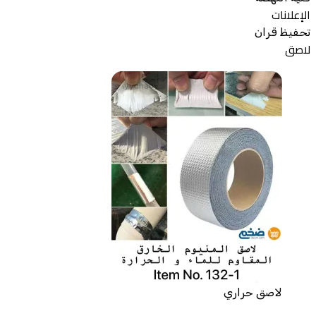
الإعلانات
تحفيظ قران
لاصق
لاصق حراري