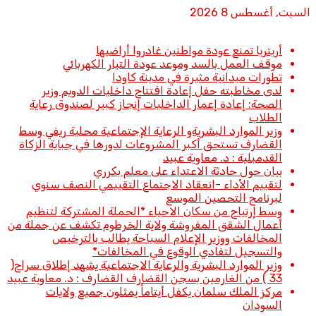
السبت, أغسطس 8 2026
أخبار عاجلة
أريتريا تمنع عودة مواطنين غادروا أراضيها
موقف العمل بالسد وموعد عودة التيار الكهربائي
تطورات ميدانية مثيرة في مدينة كاودا
لدى مخاطبته حفل إعادة افتتاح داخليات الدويم وزير
الصحة: إعادة إعمار الداخليات إنجاز كبير لصندوق رعاية
الطلاب
وزير الموارد البشريةو الرعاية الإجتماعية محلية ريفي وسط
القضارف تستحق أكبر المشروعات لدورها في جباية الزكاة
القدمبلية : د. معاوية عبيد
بيان حول حادثة الاعتداء على معلم بكرري
لتقييم الأداء -انعقاد الاجتماع التقييمي النصف سنوي
لبرنامج التحصين الموسع
وسط إرتياح من سكان الاحياء *الحملة المشتركة لتنظيم
أعمال الشقق المفروشة ولاية الخرطوم تكشف عن جملة من
المخالفات ووزير الإعلام السياحة يطالب بالترخيص
والتسجيل لتفادي الوقوع في المخالفات*
وزير الموارد البشرية والرعاية الاجتماعية يشهد إطلاق سراح(
33 ) من الغارمين بسجن القضارف القضارف : د. معاوية عبيد
مركز الملك سلمان يكفل أيتاماً يمثلون جميع ولايات
السودان