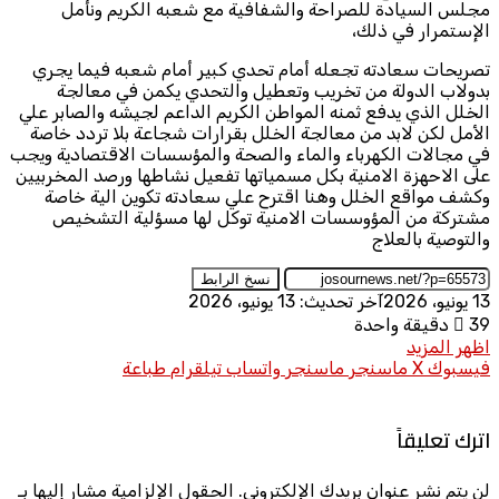
مجلس السيادة للصراحة والشفافية مع شعبه الكريم ونأمل
الإستمرار في ذلك،
تصريحات سعادته تجعله أمام تحدي كبير أمام شعبه فيما يجري
بدولاب الدولة من تخريب وتعطيل والتحدي يكمن في معالجة
الخلل الذي يدفع ثمنه المواطن الكريم الداعم لجيشه والصابر علي
الأمل لكن لابد من معالجة الخلل بقرارات شجاعة بلا تردد خاصة
في مجالات الكهرباء والماء والصحة والمؤسسات الاقتصادية ويجب
على الاحهزة الامنية بكل مسمياتها تفعيل نشاطها ورصد المخربيين
وكشف مواقع الخلل وهنا اقترح علي سعادته تكوين الية خاصة
مشتركة من المؤوسسات الامنية توكل لها مسؤلية التشخيص
والتوصية بالعلاج
نسخ الرابط
13 يونيو، 2026
آخر تحديث: 13 يونيو، 2026
39
دقيقة واحدة
اظهر المزيد
فيسبوك
X
ماسنجر
ماسنجر
واتساب
تيلقرام
طباعة
اترك تعليقاً
لن يتم نشر عنوان بريدك الإلكتروني.
الحقول الإلزامية مشار إليها بـ