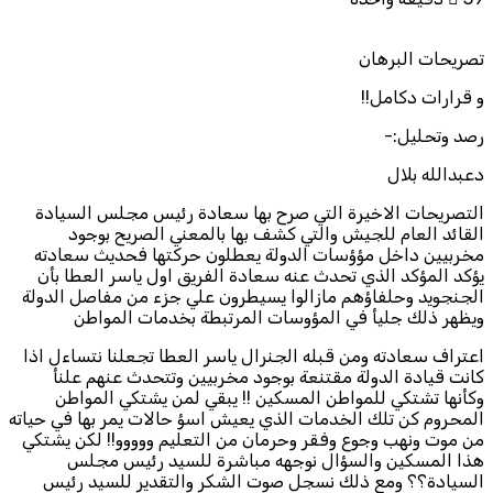
تصريحات البرهان
و قرارات دكامل!!
رصد وتحليل:-
دعبدالله بلال
التصريحات الاخيرة التي صرح بها سعادة رئيس مجلس السيادة
القائد العام للجيش والتي كشف بها بالمعني الصريح بوجود
مخربيين داخل مؤؤسات الدولة يعطلون حركتها فحديث سعادته
يؤكد المؤكد الذي تحدث عنه سعادة الفريق اول ياسر العطا بأن
الجنجويد وحلفاؤهم مازالوا يسيطرون علي جزء من مفاصل الدولة
ويظهر ذلك جليأ في المؤوسات المرتبطة بخدمات المواطن
اعتراف سعادته ومن قبله الجنرال ياسر العطا تجعلنا نتساءل اذا
كانت قيادة الدولة مقتنعة بوجود مخربيين وتتحدث عنهم علنأ
وكأنها تشتكي للمواطن المسكين !! يبقي لمن يشتكي المواطن
المحروم كن تلك الخدمات الذي يعيش اسؤ حالات يمر بها في حياته
من موت ونهب وجوع وفقر وحرمان من التعليم ووووو!! لكن يشتكي
هذا المسكين والسؤال نوجهه مباشرة للسيد رئيس مجلس
السيادة؟؟ ومع ذلك نسجل صوت الشكر والتقدير للسيد رئيس