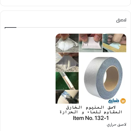
لاصق
لاصق حراري