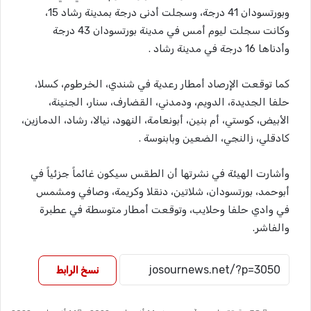
وبورتسودان 41 درجة، وسجلت أدنى درجة بمدينة رشاد 15،
وكانت سجلت ليوم أمس في مدينة بورتسودان 43 درجة
وأدناها 16 درجة في مدينة رشاد .
كما توقعت الإرصاد أمطار رعدية في شندي، الخرطوم، كسلا،
حلفا الجديدة، الدويم، ودمدني، القضارف، سنار، الجنينة،
الأبيض، كوستي، أم بنين، أبونعامة، النهود، نيالا، رشاد، الدمازين،
كادقلي، زالنجي، الضعين وبابنوسة .
وأشارت الهيئة في نشرتها أن الطقس سيكون غائماً جزئياً في
أبوحمد، بورتسودان، شلاتين، دنقلا وكريمة، وصافي ومشمس
في وادي حلفا وحلايب، وتوقعت أمطار متوسطة في عطبرة
والفاشر.
نسخ الرابط