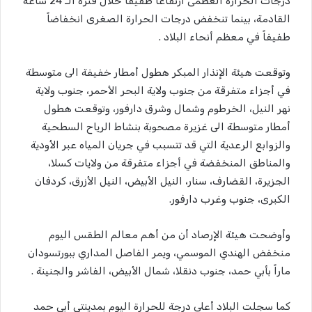
درجات الحرارة العظمى ارتفاعاً طفيفاً خلال فترة الـ 24 ساعة
القادمة، بينما تنخفض درجات الحرارة الصغرى انخفاضاً
طفيفاً في معظم أنحاء البلاد .
وتوقعت هيئة الإنذار المبكر هطول أمطار خفيفة الى متوسطة
في أجزاء متفرقة من جنوب ولاية البحر الأحمر، جنوب ولاية
نهر النيل، الخرطوم وشمال وشرق دارفور، وتوقعت هطول
أمطار متوسطة الى غزيرة مصحوبة بنشاط الرياح السطحية
والزوابع الرعدية التي قد تتسبب في جريان المياه عبر الأودية
والمناطق المنخفضة في أجزاء متفرقة من ولايات كسلا،
الجزيرة، القضارف، سنار، النيل الأبيض، النيل الأزرق، كردفان
الكبرى، جنوب وغرب دارفور.
وأوضحت هيئة الإرصاد أن من أهم معالم الطقس اليوم
منخفض الهندي الموسمي، ويمر الفاصل المداري ببورتسودان
ماراً بأبي حمد، جنوب دنقلا، شمال الأبيض، الفاشر والجنينة .
كما سجلت البلاد أعلى درجة للحرارة اليوم بمدينتي أبي حمد