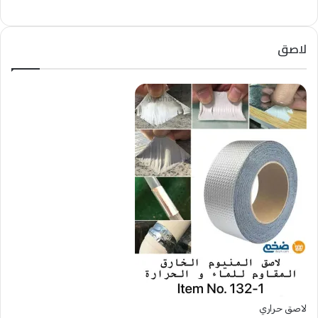
لاصق
لاصق حراري