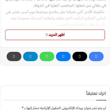
في علالي من شغلوا المناصب العليا في الدولة..
. حكومة الأمل التي تعرفنا على ملامح موجزها يوم أمس تعتبر هي
أساس الحكم الراشد الذي نطلبه وتتطلبه المرحلة خصوصا بعد
حلم التعافي لبلادنا بعد الحرب..
. مايميز قوة ملامح التشكيل الوزاري الذي رمز اليه السيد د. كامل..
اظهر المزيد
انه جاء بعد مخاض وعك وعجن سياسي خلط كافة الموازين
السايكلوجية لمزااج الإنسان السوداني الذي ارهقته المشكلات
الخمسه القديمة والمتجددة التي أشار إليها خطاب الأمس بسبب
موروثات ممارسة سياسة غير راشدة في الحكومات المتعاقبة..
. أخطر مايمكن تجاوزه في هذه المرحلة فيما تناولته تلك الخمسة
مشكلات هو صعوبة قبول الرأي الاخر.. وهذا لعمري هو مربط
العجز فينا.. ومركز ضعفنا.. وجوهر الشتات فينا.. ولعل الملامح
جاءت غنية بالقيم والرسالة والمنهجية العلمية وبمعايير نجاح
نعشم فيها ان تغير الواقع الأليم الذي نعيشه بسبب هذه
اترك تعليقاً
الموروثات سيئة الذكر.
. في تقديري أن مااعجبني في الأسلوب الإداري للتشكيل الوزاري
الذي سطع في التلميح انه يجمع ثلاثية راشدة وهي الجمع بين
لن يتم نشر عنوان بريدك الإلكتروني.
الحقول الإلزامية مشار إليها بـ
*