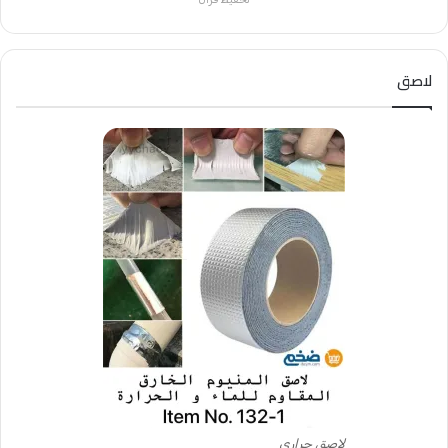
لاصق
لاصق حراري