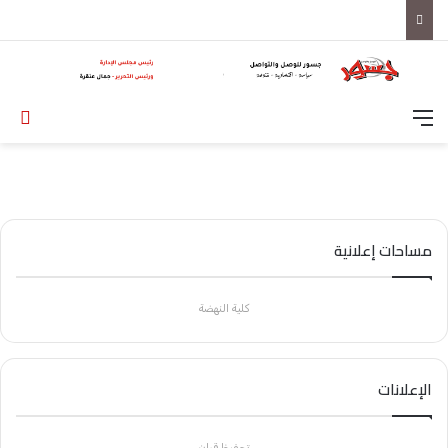
القائمة
تس
مساحات إعلانية
كلية النهضة
الإعلانات
تحفيظ قران