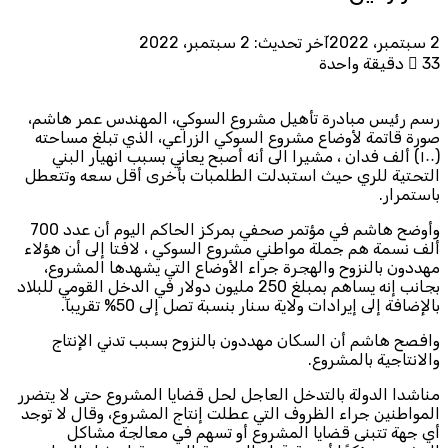
2 سبتمبر، 2022
آخر تحديث: 2 سبتمبر، 2022
33
دقيقة واحدة
رسم رئيس مبادرة تأهيل مشروع السوكي، المهندس عمر هاشم،
صورة قاتمة لأوضاع مشروع السوكي الزراعي، الذي تبلغ مساحته
(١٠٠) ألف فدان ، مشيرا الى أنه أصبح يعاني بسبب انهيار البني
التحتية للري حيث استبدلت الطلمبات بأخرى أقل سعه وتتعطل
باستمرار.
وأوضح هاشم في مؤتمر صحفي بمركز الحاكم اليوم أن عدد 700
ألف نسمة هم جملة مواطني مشروع السوكي ، لافتا إلى أن هؤلاء
مهددون بالنزوح والهجرة جراء الأوضاع التي يشهدها المشروع،
بجانب إنه يساهم بمبلغ 250 مليون دولار في الدخل القومي للبلاد
بالإضافة إلى إيرادات ولاية سنار بنسبة تصل إلى 50% تقريبآ.
وافصح هاشم أن السكان مهددون بالنزوح بسبب تدني الإنتاج
والانتاجية بالمشروع.
مناشدا الدولة بالتدخل العاجل لحل قضايا المشروع حتى لا يتضرر
المواطنين جراء الظروف التي عطلت إنتاج المشروع، وقال لا توجد
أي جهة تتبنى قضايا المشروع أو تسهم في معالجة مشاكل