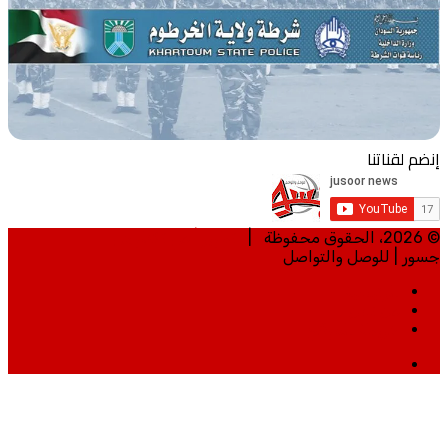
إنضم لقناتنا
© 2026، الحقوق محفوظة |
تطوير | مي تكنلوجي
جسور | للوصل والتواصل
الرئيسية
من نحن
خريطة الموقع
ساوند
كلاود
زر
الذهاب
إلى