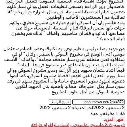
المشروع، مؤكدًا أهمية قيام الجمعية العمومية لتمثيل المزارعين
خاصة وأن وزير الزراعه ومسجل تنطيمات العمل ووالي سنار كلهم
يدعمون قيام الجمعية العمومية التي تمثل المزارعين في شراكة
تعاقدية مع المستثمرين الأجانب والوطنيين.
ونوه هاشم إلى أن السوكي اليوم عبارة عن مشروع مطري ، واتهم
جهات بأنها تسعى لعرقلة قيام الجمعية العمومية، خوفا على
مصالحها الذاتية و فقدان مناصبهم، وأضاف ” لذلك هم يخشون
قيام الجمعية “.
من جهته وصف رئيس تنظيم نوعي ود تكتوك وعضو المبادرة، عثمان
موسى آدم ، الوضع في مشروع السوكي بالخطير ، وقال ” لو في
شفافية تعلن منطقة شرق سنار منطقة مجاعة “، وأضاف ” للأسف
أصوات الذين يتحدثون بالحقائق غير مسموع في هذا البلد “.
فيما أشاد عثمان بجهود وزير الزراعة ومدير مشروع السوكي ووالي
سنار ووزير العدل الذين تفهموا قضايا مشروع السوكي، كما أبدوا
دعمهم لجهود تطوير المشروع، خاصة وأن المشروع يسهم في رفد
سوق سنار بكل احتياجاته، مطالبا بأهمية بذل الجهود لتكوين
عمومية السوكي من أجل تطوير المشروع .
نسخ الرابط
2 سبتمبر، 2022
آخر تحديث: 2 سبتمبر، 2022
33
دقيقة واحدة
اظهر المزيد
فيسبوك
X
ماسنجر
ماسنجر
واتساب
تيلقرام
طباعة