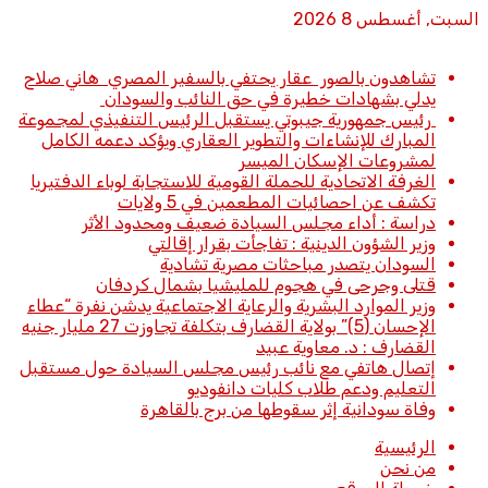
السبت, أغسطس 8 2026
أخبار عاجلة
تشاهدون بالصور عقار يحتفي بالسفير المصري هاني صلاح
يدلي بشهادات خطيرة في حق النائب والسودان
رئيس جمهورية جيبوتي يستقبل الرئيس التنفيذي لمجموعة
المبارك للإنشاءات والتطوير العقاري ويؤكد دعمه الكامل
لمشروعات الإسكان الميسر
الغرفة الاتحادية للحملة القومية للاستجابة لوباء الدفتيريا
تكشف عن احصائيات المطعمين في 5 ولايات
دراسة : أداء مجلس السيادة ضعيف ومحدود الأثر
وزير الشؤون الدينية : تفاجأت بقرار إقالتي
السودان يتصدر مباحثات مصرية تشادية
قتلى وجرحى في هجوم للمليشيا بشمال كردفان
وزير الموارد البشرية والرعاية الاجتماعية يدشن نفرة “عطاء
الإحسان (5)” بولاية القضارف بتكلفة تجاوزت 27 مليار جنيه
القضارف : د. معاوية عبيد
إتصال هاتفي مع نائب رئيس مجلس السيادة حول مستقبل
التعليم ودعم طلاب كليات دانفوديو
وفاة سودانية إثر سقوطها من برج بالقاهرة
الرئيسية
من نحن