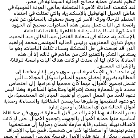
تنظيم لضمان حماية مصالح الجالية السودانية في مصر.
لقد كشفت الحادثة الأخيرة المتعلقة بعالقِي العودة الطوعية في
شاطئ النخيل الهانوفيل بالإسكندرية، والتي تمثلت في اختفاء
المنظم للرحلة وترك الأسر في وضع محفوف بالمخاطر، عن ثغرة
واضحة في آليات عمل بعض هذه المبادرات. صحيح أن الجهود
المشكورة للسفارة السودانية بالقاهرة والقنصلية العامة
بالإسكندرية، ممثلة في سعادة القنصل عبد الخالق عبد الحميد،
وجهاز شؤون المغتربين، ورئيس الجالية المهندس محمد إبراهيم
النور، قد نجحت في حل المشكلة وسداد تكلفة الباصات، وهو ما
يستدعي الشكر والتقدير لكل من ساهم في ذلك، إلا أن هذه
الحادثة ما كان لها أن تحدث لو كانت هناك آليات واضحة للرقابة
والإشراف المسبق.
إن ما حدث في الإسكندرية ليس سوى جرس إنذار يدفعنا إلى
المطالبة بضرورة إخضاع جميع المبادرات وكل المجالات التي
تشمل تجميع الأموال، مهما كان حجمها أو غرضها، إلى اختصاص
محدد تابع للسفارة وتحت إشرافها ومتابعتها المباشرة. وهذا ليس
دعوة للحد من العمل الخيري أو تقييد المبادرات المجتمعية، بل
هو دعوة لتنظيمها وتأطيرها بما يضمن الشفافية والمساءلة وحماية
أموال الجالية من أي استغلال أو سوء إدارة.
يعتبر المطالبة بهذا الإشراف من قبل السفارة ضروري في عدة نقاط
أساسية منها حماية الأموال والجهود، وتجميع الأموال، حتى لو كانت
لأهداف نبيلة، يتطلب رقابة صارمة لضمان وصولها إلى مستحقيها
وعدم تبديدها أو استغلالها لأغراض شخصية. فمع غياب الإشراف
الرسمي، يمكن أن تقع هذه الأموال فريسة لعديمي الضمير أو لسوء