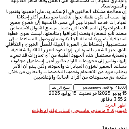
والإداري للمبادرات لمساعدتها على العمل وفقًا للأطر القانونية
والدبلوماسية.
إن معالجة مشكلة العالقين في الإسكندرية، على أهميتها وتقديرنا
لها، يجب أن تكون نقطة تحول تدفعنا نحو تنظيم أكثر إحكامًا
لمبادرات خدمة السودانيين في مصر. فالدعوة إلى خضوع جميع
المبادرات وكل المجالات التي تشمل تجميع الأموال لاختصاص
محدد تابع للسفارة وتحت إشرافها ومتابعتها، ليست سوى خطوة
استباقية وضرورية لحماية الجالية وضمان وصول المساعدات إلى
مستحقيها، وللحفاظ على الصورة النبيلة للعمل الخيري والتكافلي
الذي يميز الشعب السوداني. إنها دعوة لتعزيز الثقة والشفافية،
ولحماية مستقبل هذه الجهود الطيبة من أي تجاوزات قد تسيء
إليها، وتشير إلى مجهودات اللواء دكتور أمين إسماعيل مجذوب
مساعد السفير لشؤون المبادرات والجودة، ولكن يبدو أن الأمر
يتطلب مزيد من الاهتمام وتحديد التخصصات والتعاون من خلال
مكتبه مع مجموعات من أفراد الجالية والإعلاميين.
نسخ الرابط
15 يوليو، 2025
آخر تحديث: 15 يوليو، 2025
2 دقائق
55
اظهر المزيد
فيسبوك
X
ماسنجر
ماسنجر
واتساب
تيلقرام
طباعة