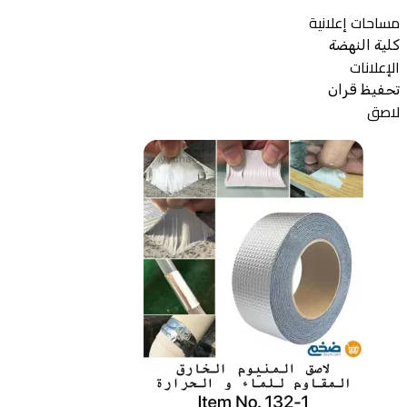
مساحات إعلانية
كلية النهضة
الإعلانات
تحفيظ قران
لاصق