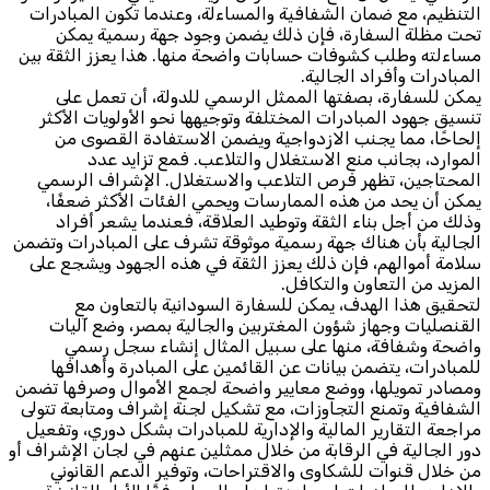
التنظيم، مع ضمان الشفافية والمساءلة، وعندما تكون المبادرات
تحت مظلة السفارة، فإن ذلك يضمن وجود جهة رسمية يمكن
مساءلته وطلب كشوفات حسابات واضحة منها. هذا يعزز الثقة بين
المبادرات وأفراد الجالية.
يمكن للسفارة، بصفتها الممثل الرسمي للدولة، أن تعمل على
تنسيق جهود المبادرات المختلفة وتوجيهها نحو الأولويات الأكثر
إلحاحًا، مما يجنب الازدواجية ويضمن الاستفادة القصوى من
الموارد، بجانب منع الاستغلال والتلاعب. فمع تزايد عدد
المحتاجين، تظهر فرص التلاعب والاستغلال. الإشراف الرسمي
يمكن أن يحد من هذه الممارسات ويحمي الفئات الأكثر ضعفًا،
وذلك من أجل بناء الثقة وتوطيد العلاقة، فعندما يشعر أفراد
الجالية بأن هناك جهة رسمية موثوقة تشرف على المبادرات وتضمن
سلامة أموالهم، فإن ذلك يعزز الثقة في هذه الجهود ويشجع على
المزيد من التعاون والتكافل.
لتحقيق هذا الهدف، يمكن للسفارة السودانية بالتعاون مع
القنصليات وجهاز شؤون المغتربين والجالية بمصر، وضع آليات
واضحة وشفافة، منها على سبيل المثال إنشاء سجل رسمي
للمبادرات، يتضمن بيانات عن القائمين على المبادرة وأهدافها
ومصادر تمويلها، ووضع معايير واضحة لجمع الأموال وصرفها تضمن
الشفافية وتمنع التجاوزات، مع تشكيل لجنة إشراف ومتابعة تتولى
مراجعة التقارير المالية والإدارية للمبادرات بشكل دوري، وتفعيل
دور الجالية في الرقابة من خلال ممثلين عنهم في لجان الإشراف أو
من خلال قنوات للشكاوى والاقتراحات، وتوفير الدعم القانوني