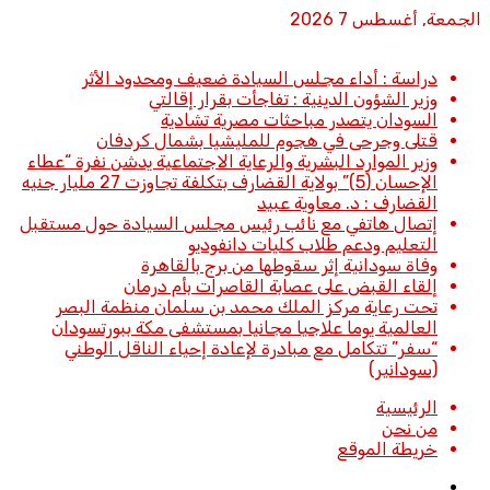
الجمعة, أغسطس 7 2026
أخبار عاجلة
دراسة : أداء مجلس السيادة ضعيف ومحدود الأثر
وزير الشؤون الدينية : تفاجأت بقرار إقالتي
السودان يتصدر مباحثات مصرية تشادية
قتلى وجرحى في هجوم للمليشيا بشمال كردفان
وزير الموارد البشرية والرعاية الاجتماعية يدشن نفرة “عطاء
الإحسان (5)” بولاية القضارف بتكلفة تجاوزت 27 مليار جنيه
القضارف : د. معاوية عبيد
إتصال هاتفي مع نائب رئيس مجلس السيادة حول مستقبل
التعليم ودعم طلاب كليات دانفوديو
وفاة سودانية إثر سقوطها من برج بالقاهرة
إلقاء القبض على عصابة القاصرات بأم درمان
تحت رعاية مركز الملك محمد بن سلمان منظمة البصر
العالمية يوما علاجيا مجانيا بمستشفى مكة ببورتسودان
“سفر” تتكامل مع مبادرة لإعادة إحياء الناقل الوطني
(سودانير)
الرئيسية
من نحن
خريطة الموقع
تسجيل