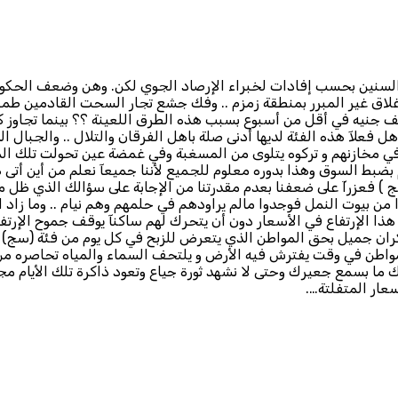
ت السنين بحسب إفادات لخبراء الإرصاد الجوي لكن. وهن وضعف الحك
غلاق غير المبرر بمنطقة زمزم .. وفك جشع تجار السحت القادمين طمعاً
؟ هل فعلآ هذه الفئة لديها أدنى صلة باهل الفرقان والتلال .. والجبال
 مخازنهم و تركوه يتلوى من المسغبة وفي غمضة عين تحولت تلك المخ
بضبط السوق وهذا بدوره معلوم للجميع لأننا جميعآ نعلم من أين أتى ه
 ) فعزرآ على ضعفنا بعدم مقدرتنا من الإجابة على سؤالك الذي ظل مط
 من بيوت النمل فوجدوا مالم يراودهم في حلمهم وهم نيام .. وما زاد
ذا الإرتفاع في الأسعار دون أن يتحرك لهم ساكنآ يوقف جموح الإرتفا
ران جميل بحق المواطن الذي يتعرض للزبح في كل يوم من فئة (سج) ال
مواطن في وقت يفترش فيه الأرض و يلتحف السماء والمياه تحاصره م
 ما بسمع جعيرك وحتى لا نشهد ثورة جياع وتعود ذاكرة تلك الأيام مجد
عار المتفلتة….