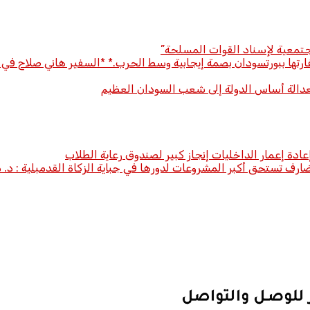
تمعية لإسناد القوات المسلحة”
رتها ببورتسودان بصمة إيجابية وسط الحرب.* *​السفير هاني صلاح في و
والعدالة أساس الدولة إلى شعب السودان العظيم
ادة إعمار الداخليات إنجاز كبير لصندوق رعاية الطلاب
ضارف تستحق أكبر المشروعات لدورها في جباية الزكاة القدمبلية : د. م