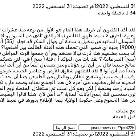
31 أغسطس، 2022
آخر تحديث: 31 أغسطس، 2022
34
دقيقة واحدة
لقد أكد الكثيرين أن خريف هذا العام هو الأول من نوعه منذ عشرا
وعورة الطرق لا سيما طريق الفاشر نيالا والذي تأذى من السيول والإ
(9000) جنيه اي ضمير الذي تحمله هذه الفئة الظالمة بين أضلعها
أنه بسب جشعهم هذا ثارت نيالا ضدهم يوم أن جمعوا قوت المواطن في
(سج) السرطانية ؟ لقد بات من المؤكد أن فئة ( سج ) هي التي تتحكم 
صالح حينما قال من أين أتى هؤلاء ونحن نتساءل ايضآ من أين أتت (سج
جيدآ من أين أتوا !! لقد لفظتهم شقوق الأرض و عتامير الجدب، خرجوا
رقيب او حسيب أو شفيع للغلابى وبالتالي من الطبيعي جدآ أن يحدث ه
ضحيته مواطن مغلوب على أمره لأن هذا الجشع بمثابة وصمة عار و نك
أسياد (رصة ومنصة ) لكن ومع كل اسف تم إستغلال المنصة لزبح ال
ترى ستحس فئة (سج) بأنات الغلابة ؟ما أظن لأن اهلنا قالوا البضبحك
من هذا الجموح وعلى حكومة الولاية ايضآ الإطلاع بدورها في ضبط الأس
مع تحيات
ضل الغيمة
نسخ الرابط
31 أغسطس، 2022
آخر تحديث: 31 أغسطس، 2022