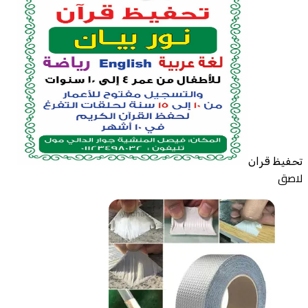
تحفيظ قران
لاصق