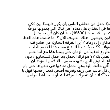
ومة جعل من معاش الناس بأن يكون فريسة بين فكي
 في التغذي على دماء أهل نيالا التي يعدونها دوحة
السودان السائبة من يتخيل يا سادة أن جوال السكر قد تجاوز (35) الف جنيه في أقل من أسبوع بسبب هذه الطرق اللعينة ؟؟ بينما تجاوز كيس الاسمنت (18500) بعد أن كان في حدود ال
 الذين يعيشون اهلك الظروف الأن ؟ اما علمت هذه الفئة
ازن إلى رماد ؟ أين الغرفة التجارية من جشع فئة
ؤلاء ؟؟ عفوآ اديبنا المترع بحب هذا الاديم الطيب
روح لعقود من الزمان حتى يومنا هذا مع أننا نعلم
 الطين بلة ؟؟ هو ترك الجمل بما حمل للسجاويون دون
ع الجنوني الذي يشهده سوق نيالا فمن المؤكد ان
تي جاءت إليه وهي تحمل متاعها على ظهورها حتى باتو
ن كل جانب حتى زرعه وضرعه أضحى تحت رحمتها فهل يا
دآ؟ لابد أن تتحرك الغرفة التجارية بحماية المواطن