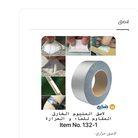
لاصق
لاصق حراري