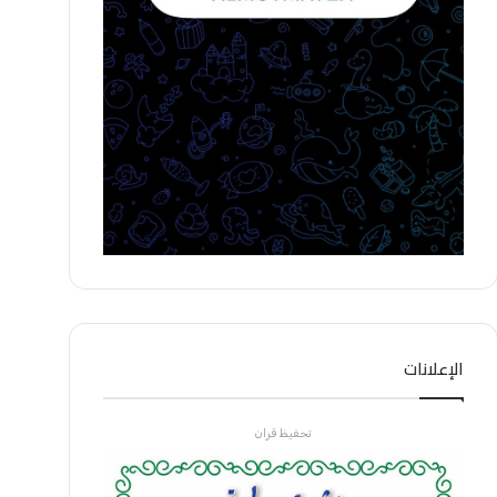
الإعلانات
تحفيظ قران