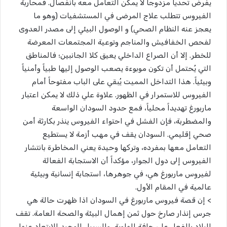
يفرض تحدياً مزدوجاً لا يمكن التعامل معه بانفصال. فمحاربة
الفيروس تتطلب علاج المرضى في المستشفيات (وهو ما
يعجز عنه النظام الصحي) و الوصول البيئي إلى مصدر العدوى
لفحص الخفافيش والمناجم وتوعية المجتمعات المعرضة
للخطر. إلا أن الصراع الداخلي يعيق كلا الجانبين؛ فالمناطق
التي يُحتمل أن تكون موبوءة يصعب الوصول إليها طبياً وأمنياً
وبيئياً. هذا التداخل المميت يُبقي على الباب مفتوحاً أمام
الفيروس للاستمرار في الظهور. علاوة علي ذلك لا يمكن اعتبار
ماربورغ تهديداً محلياً، فمع حدود السودان الواسعة
والمضطربة، فإن الفشل في احتواء الفيروس ينذر بكارثة أمن
صحي إقليمي. السودان يقف في مهب أزمة لا يستطيع
التعامل معها بمفرده، وتركها وحيدة يعني المخاطرة بانتشار
الفيروس إلى دول الجوار، مؤكداً أن الاستجابة الفعالة
لفيروس ماربورغ هي، في جوهرها، استجابة إنسانية وبيئية
عالمية في المقام الأول.
> إن قصة فيروس ماربورغ في السودان اذا ظهرت حالة هي
جرس إنذار صارخ حول ثمن إهمال البيئة والصحة العامة. تقف
البلاد بالفعل على حافة الهاوية، والسبيل الوحيد للابتعاد عنها