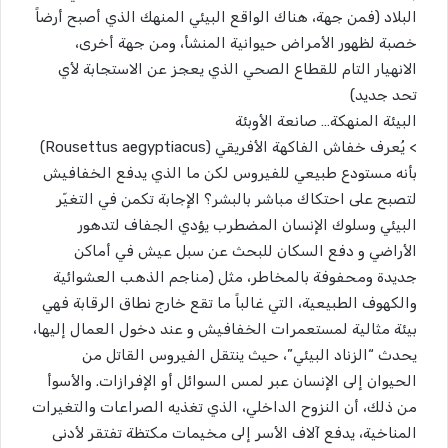
البلاد (فمن جهة، هناك الواقع البيئي المنهك الذي أصبح أرضاً
خصبة لظهور الأمراض حيوانية المنشأ، ومن جهة أخرى،
الانهيار التام للقطاع الصحي الذي يعجز عن الاستجابة لأي
تحد جديد)
البيئة المنهكة… صانعة الأوبئة
> يُعرف خفاش الفاكهة الأفريقي (Rousettus aegyptiacus)
بأنه مستودع طبيعي للفيروس لكن ما الذي يدفع الخفافيش
لتصبح على احتكاك مباشر بالبشر؟ الإجابة تكمن في التغيّر
البيئي وسلوك الإنسان المضطرب يؤدي الجفاف لتدهور
الأراضي و دفع السكان للبحث عن سبل عيش في أماكن
جديدة ومحفوفة بالمخاطر، مثل (مناجم الذهب العشوائية
والكهوف الطبيعية، التي غالباً ما تقع خارج نطاق الرقابة فهي
بيئة مثالية لمستعمرات الخفافيش و عند دخول العمال إليها،
يحدث “الزناد البيئي”، حيث ينتقل الفيروس القاتل من
الحيوان إلى الإنسان عبر لمس السوائل أو الإفرازات. والأسوأ
من ذلك، أن النزوح الداخلي، الذي تغذيه الصراعات والتغيرات
المناخية، يدفع آلاف الأسر إلى مخيمات مكتظة تفتقر لأدنى