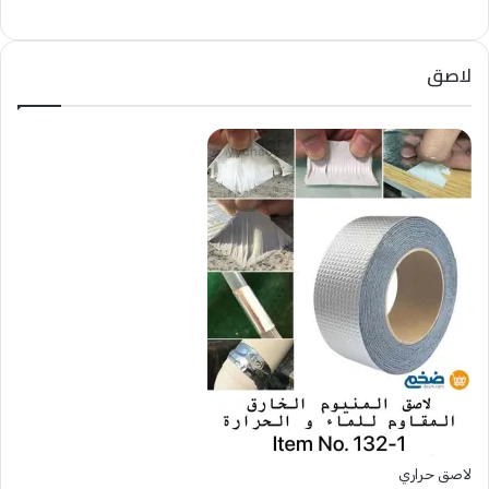
لاصق
لاصق حراري