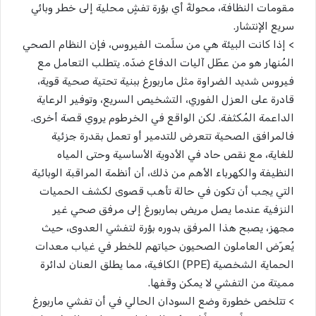
مقومات النظافة، محولةً أي بؤرة تفشٍ محلية إلى خطر وبائي
سريع الإنتشار.
> إذا كانت البيئة هي من سلّمت الفيروس، فإن النظام الصحي
المُنهار هو من عطّل آليات الدفاع ضدّه. يتطلب التعامل مع
فيروس شديد الضراوة مثل ماربورغ ببنية تحتية صحية قوية،
قادرة على العزل الفوري، التشخيص السريع، وتوفير الرعاية
الداعمة المُكثفة. لكن الواقع في الخرطوم يروي قصة أخرى.
فالمرافق الصحية تتعرض للتدمير أو تعمل بقدرة جزئية
للغاية، مع نقص حاد في الأدوية الأساسية وحتى المياه
النظيفة والكهرباء الأهم من ذلك، أن أنظمة المراقبة الوبائية
التي يجب أن تكون في حالة تأهب قصوى لكشف الحميات
النزفية عندما يصل مريض بماربورغ إلى مرفق صحي غير
مجهز، يصبح هذا المرفق بدوره بؤرة لتفشي العدوى، حيث
يُعرّض العاملون الصحيون حياتهم للخطر في غياب معدات
الحماية الشخصية (PPE) الكافية، مما يطلق العنان لدائرة
مميتة من التفشي لا يمكن وقفها.
> تتلخص خطورة وضع السودان الحالي في أن تفشي ماربورغ