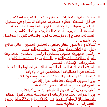
السبت, أغسطس 8 2026
أخبار عاجلة
حفّزت عليها انتصارات الجيش واندحار التمرّد،، استكمال
هياكل السلطة..خطوة منتظرة.. دعوات للإسراع في تشكيل
البرلمان ومجالس الولايات.. تكوين المفوضيات القومية
المستقلة .. ضرورة.. د. عبد العظيم: تثبيت المكاسب
العسكرية يحتاج إلى مؤسسات قوية وفاعلة.. تقرير: إسماعيل
جبريل تيسو..
تشاهدون بالصور عقار يحتفي بالسفير المصري هاني صلاح
يدلي بشهادات خطيرة في حق النائب والسودان
رئيس جمهورية جيبوتي يستقبل الرئيس التنفيذي لمجموعة
المبارك للإنشاءات والتطوير العقاري ويؤكد دعمه الكامل
لمشروعات الإسكان الميسر
الغرفة الاتحادية للحملة القومية للاستجابة لوباء الدفتيريا
تكشف عن احصائيات المطعمين في 5 ولايات
دراسة : أداء مجلس السيادة ضعيف ومحدود الأثر
وزير الشؤون الدينية : تفاجأت بقرار إقالتي
السودان يتصدر مباحثات مصرية تشادية
قتلى وجرحى في هجوم للمليشيا بشمال كردفان
وزير الموارد البشرية والرعاية الاجتماعية يدشن نفرة “عطاء
الإحسان (5)” بولاية القضارف بتكلفة تجاوزت 27 مليار جنيه
القضارف : د. معاوية عبيد