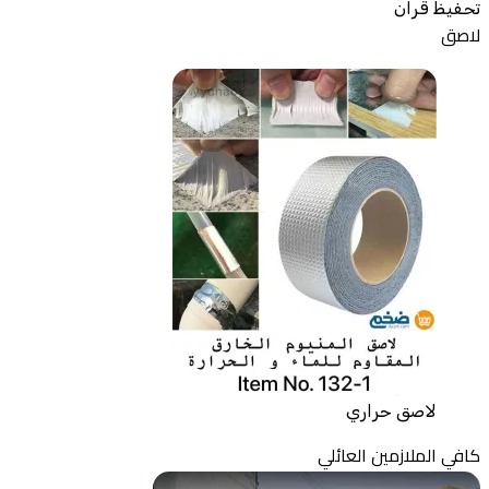
تحفيظ قران
لاصق
لاصق حراري
كافي الملازمين العائلي