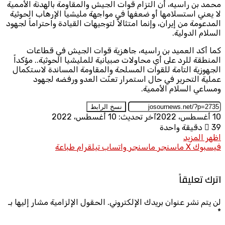
محمد بن راسيه، أن التزام قوات الجيش والمقاومة بالهدنة الأممية
لا يعني استسلامها أو ضعفها في مواجهة مليشيا الإرهاب الحوثية
المدعومة من إيران، وإنما امتثالاً لتوجيهات القيادة واحتراماً لجهود
السلام الدولية.
كما أكد العميد بن راسيه، جاهزية قوات الجيش في قطاعات
المنطقة للرد على أي محاولات صبيانية للمليشيا الحوثية.. مؤكداً
الجهوزية التامة للقوات المسلحة والمقاومة المساندة لاستكمال
عملية التحرير في حال استمرار تعنّت العدو ورفضه لجهود
ومساعي السلام الأممية.
نسخ الرابط
10 أغسطس، 2022
آخر تحديث: 10 أغسطس، 2022
39
دقيقة واحدة
اظهر المزيد
فيسبوك
X
ماسنجر
ماسنجر
واتساب
تيلقرام
طباعة
اترك تعليقاً
لن يتم نشر عنوان بريدك الإلكتروني.
الحقول الإلزامية مشار إليها بـ
*