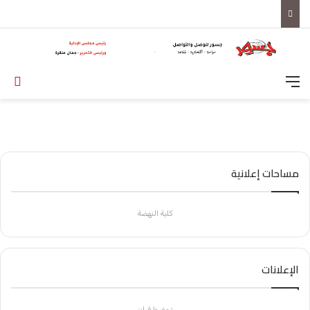
القائمة
تس
مساحات إعلانية
كلية النهضة
الإعلانات
تحفيظ قران