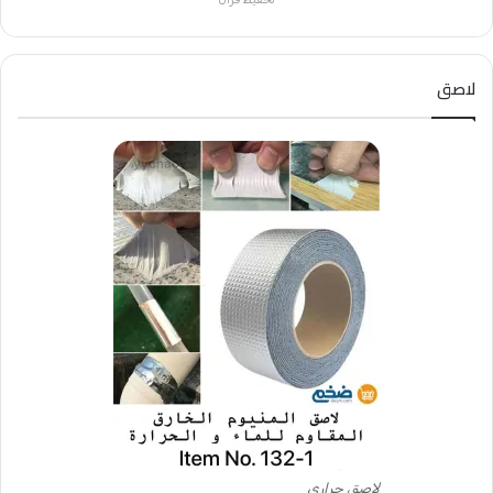
لاصق
لاصق حراري