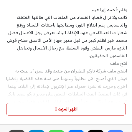
بقلم :أحمد إبراهيم
كانت ولا تزال قضايا الفساد من الملفات التي طالتها الغتغتة
والدسديس رغم اندلاع الثورة ومطالبتها باجتثاث الفساد ورفع
شعارات العدالة، في عهد الإنقاذ البائد تعرض رجل الأعمال فضل
محمد خير لظلم كبير من قبل مدير جهاز الأمن الاسبق صلاح قوش
الذي، مارس البطش وقوة السلطة مع رجال الأعمال وتجاهل
الفاسدين الحقيقين.
فتح ملف
انفتح ملف شركة تاركو للطيران من جديد وقد سبق أن عبث به
قوش الذي أصبح الان مطلوباً ومتهماً على ذمة هذه القضية وقضايا
أخرى وحررت له نشرة حمراء عبر الإنتربول لإعادته إلى البلاد، بينما
في ذات القضية ألقت السلطات القبض على مدير تاركو سعد بابكر
كمتهم بعد أن كان شاهداً في القضية التي لفقت لفضل محمد
خير في عهد قوش.
اظهر المزيد
تفاصيل
تحولت الاتهامات التي دونت ضد إدارة شركة تاركو للطيران إلى