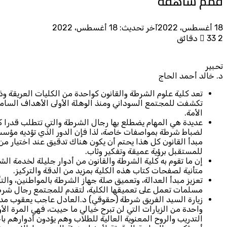
قمم شاهقة
18 أغسطس، 2022
آخر تحديث: 18 أغسطس، 2022
2 دقائق
33
تحبير
د. خالد أحمد الحاج
تعد كلية علوم الشرطة والقانون كواحدة من الكليات العريقة و
تكشفت للمجتمع السوداني ومنذ الوهلة الأولى الأهداف السا
الأمة.
عديدة هي المهام يضطلع بها رجال الشرطة والتي تتطلب قدرا كبي
لضباط شرطة بمواصفات خاصة، لذا فإن الدور الذي تؤديه مؤسسة
مبدأ القانون كل هذا يحتم أن يكون هناك تدقيق عند اختيار من 
للمستقبل برؤية عميقة وتفكير وثاب.
إن ما تقوم به كلية الشرطة والقانون من أدوار جليلة لخدمة ال
متأنية لصفحات كتاب هذه الكلية بمزيد من الدقة والتركيز.
تعزيز مبدأ العدالة، وتعميق صلة جهاز الشرطة بالمواطنين، والتأ
مسلمات تعمل على تعميقها الكلية، لتقدم للمجتمع رجال شرط
زيارة السيد الفريق شرطة (حقوقي) د.العادل عاجب يعقوب مدير
واحدة من الزيارات التي لن تبرح خيالي ما حييت، فهي المرة ال
التدريب والروح المعنوية العالية للطلاب وهم يؤدون أدوارهم باح