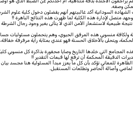
م يراجعون الأجندة بدقة متناهية، أم أحدثكم عن الضبط الذي هو أوض
مكن وصفه.
ادة السودانية أكد غالبيتهم أنهم يفضلون دخول كلية علوم الشرطة 
هد متصل لإدارة هذه الكلية لما ظهرت هذه النتائج الباهرة !!
ة طبيعية لاستشعار الأمن الذي لا يتأتى بغير وجود رجال الشرطة في
ية ولكافة منسوبي هذه المرفق الحيوي، وهم يتحملون مسئوليات جسام،
كمة، ويتحلى بالأخلاق الحسنة فهو عندي بمثابة راية مرفرفة خفاقة،
 هذه المجامع التي خلدها التاريخ وصايا محفورة بذاكرة كل منسوبي كل
رات الدقيقة المحكمة أن ترفع لها قبعات التقدير !!
ة الظاهرة للمعاني تؤكد بأن كل ما يعزز مبدأ المسئولية هنا مجسد بيان 
الماضي وأصالة الحاضر وتطلعات المستقبل.