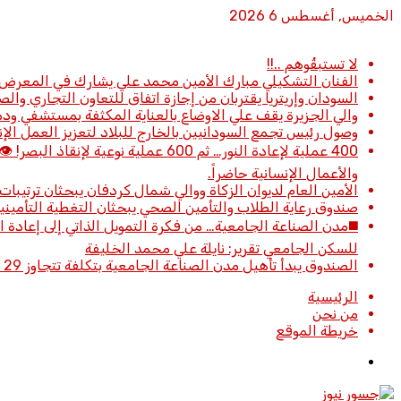
الخميس, أغسطس 6 2026
أخبار عاجلة
لا تستبقُوهم ..!!
الفنان التشكيلي مبارك الأمين محمد علي يشارك في المعرض 
السودان وإريتريا يقتربان من إجازة اتفاق للتعاون التجاري وال
والي الجزيرة يقف علي الاوضاع بالعناية المكثفة بمستشفي 
وصول رئيس تجمع السودانيين بالخارج للبلاد لتعزيز العمل الإن
400 عملية لإعادة النور… ثم 600 عم
والأعمال الإنسانية حاضراً.
الأمين العام لديوان الزكاة ووالي شمال كردفان يبحثان ترتيبات 
صندوق رعاية الطلاب والتأمين الصحي يبحثان التغطية التأميني
للسكن الجامعي تقرير: نايلة علي محمد الخليفة
الصندوق يبدأ تأهيل مدن الصناعة الجامعية بتكلفة تتجاوز 29 مليار جنيه
الرئيسية
من نحن
خريطة الموقع
تسجيل
الدخول