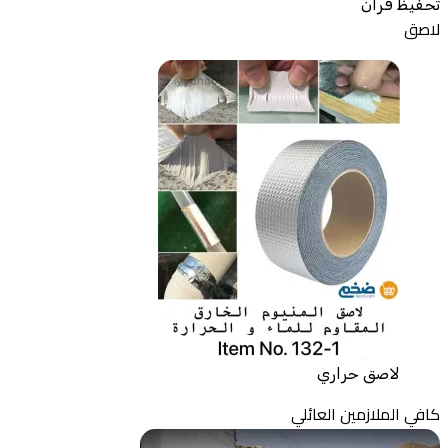
تحفيظ قران
لاصق
لاصق حراري
كافي الملازمين العائلي