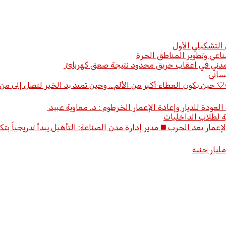
التشكيلي الأول
صناعي وتطوير المناطق الحرة
ودمدني في اعقاب حريق محدود نتيجة صعق كهربائ
ساني
لية نوعية لإنقاذ البصر! 👁️🤍 حين يكون العطاء أكبر من الألم… وحين تمتد يد الخير 
العودة للديار وإعادة الإعمار الخرطوم : د. معاوية عبيد
ة لطلاب الداخليات