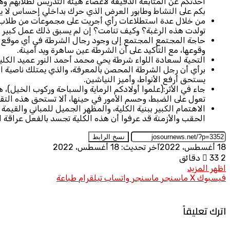
أحدثكم عن المتابعة الدقيقة لأعضاء هيئة التدريس لطلابهم وه
بكم على النشاط وطابور العرض الذي حرك بداخلي إحساس لا ي
من خلال عدة استطلاعات رأي أجريت على مجموعات من طلاب الشه
تولدت هذه الرغبة؟ وكيف تنامت؟ إن لم يسبق ذلك عمل كبير وج
حاجة المجتمع المجتمع إلى وجود رجال الشرطة في أي موقع نتيج
وقوعها، مع التأكيد على أن الشرطة عين ساهرة ويد أمينة.
التحية لسعادة اللواء شرطة يحي محمد أحمد النور عميد الكل
برأي أن رجل الشرطة المحصن بالمعرفة، والذي يمتلك ناصية الح
يستحق أرفع الأنواط، وأميز النياشين.
جاء في الأثر:(علموا أولادكم الرماية والسباحة وركوب الخيل)،
تعول على الضبط، وحسم الأمور في حينها، ألا تستحق هذه التقدي
الاهتمام الكبير ببنية الكلية، والمظهر الجميل للمباني والقيم
الحقب والأزمنة قد عرفوا أن هذه الكلية تجسد بالفعل عراقة 
نسخ الرابط
18 أغسطس، 2022
آخر تحديث: 18 أغسطس، 2022
2 دقائق
33
اظهر المزيد
فيسبوك
X
ماسنجر
ماسنجر
واتساب
تيلقرام
طباعة
اترك تعليقاً