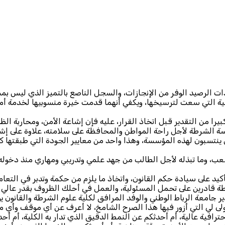
ذات الرصيد الوفر من الإنجازات، والسجل الناصع بالتميز الذي ليس بم
مية التي سعت لترسيخها، ويكفي أنهما قدمت خيرة منسوبيها لخدمة 
را من التقدير قبل اتخاذ القرار، عليه فإن إشاعة الأمن، ومحاربة الظ
 الشرطة لأجل راحة المواطن والمحافظة على سلامته، علاوة على إشاعة
ينتسبون لهذه المؤسسة، وهذا واحد من معايير الجودة التي طبقتها كلي
شعب، وما تبذله لأجل الطالب من جهد علمي وتدريبي ومهاري منذ دخوله ا
كيد على سيادة حكم القانون، واتخاذ ما يلزم من حكمة وتدبر في التعامل
ة قادرين على تحمل المسئولية، والعمل في أحلك الظروف بقدر عالي
 جامعة الرباط الوطني والوفد المرافق لكلية علوم الشرطة والقانون
أولى لي التي أزور فيها هذا الصرح الشامخ، لا أعرف عن أي موقف وأي 
ترافية عالية، أم أحدثكم عن النمط الدقيق الذي تدار به الكلية، أم أحدث