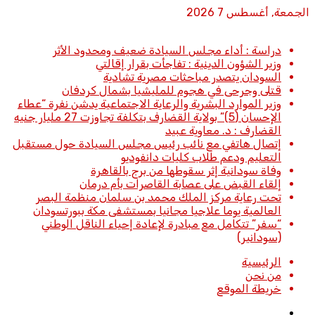
الجمعة, أغسطس 7 2026
أخبار عاجلة
دراسة : أداء مجلس السيادة ضعيف ومحدود الأثر
وزير الشؤون الدينية : تفاجأت بقرار إقالتي
السودان يتصدر مباحثات مصرية تشادية
قتلى وجرحى في هجوم للمليشيا بشمال كردفان
وزير الموارد البشرية والرعاية الاجتماعية يدشن نفرة “عطاء
الإحسان (5)” بولاية القضارف بتكلفة تجاوزت 27 مليار جنيه
القضارف : د. معاوية عبيد
إتصال هاتفي مع نائب رئيس مجلس السيادة حول مستقبل
التعليم ودعم طلاب كليات دانفوديو
وفاة سودانية إثر سقوطها من برج بالقاهرة
إلقاء القبض على عصابة القاصرات بأم درمان
تحت رعاية مركز الملك محمد بن سلمان منظمة البصر
العالمية يوما علاجيا مجانيا بمستشفى مكة ببورتسودان
“سفر” تتكامل مع مبادرة لإعادة إحياء الناقل الوطني
(سودانير)
الرئيسية
من نحن
خريطة الموقع
تسجيل