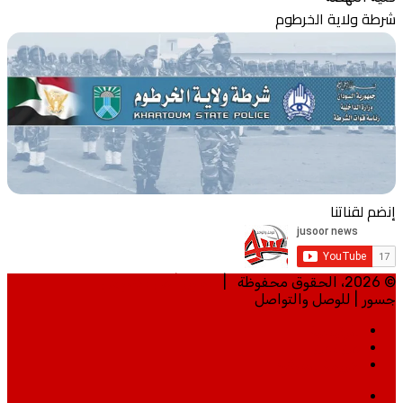
شرطة ولاية الخرطوم
إنضم لقناتنا
© 2026، الحقوق محفوظة |
تطوير | مي تكنلوجي
جسور | للوصل والتواصل
الرئيسية
من نحن
خريطة الموقع
ساوند