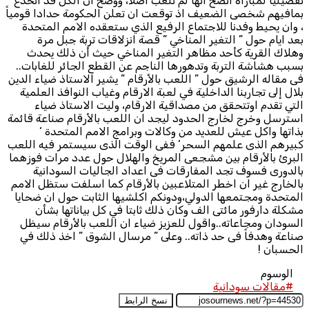
تفصيلياً لمباراة اتضح انها لم تلعب اصلا، ووضح ان الكل قد انخدع
بمافيهم شخصى الضعيف اذ توقعت ان تعلن الحكومة حدادا قومياً
، وان يحيط وفدنا للاجتماع الرفيع الذي ستعقده الامم المتحدة
بعد ايام حول ” التغير المناخي ” قصة انزلاقات تربة جبل مرة
وهلاك القرية كأحد مظاهر التغير المناخي حيث أن ذلك يحدث
بسبب هشاشة التربة وتدهورها الناجم عن القطع الجائر للغابات..
فى مقاله الرشيق حول ” اللعب بالأرقام ” يشير الاستاذ ضياء الدين
بلال إلى تجاربنا الداخلية في لعبة الارقام وغياب النوافذ العلمية
التي تقدم اوتتحقق من مصداقية الارقام، وليت الاستاذ ضياء
استرسل وخرج لخارج الحدود ليجد ان اللعب بالأرقام صناعة قائمة
بذاتها واكل عيش للعديد من وكالات وبرامج الامم المتحدة ‘
كبيرهم الذى علمهم السحر’ ففى الوقت الذى سيستمر فيه اللعب
البرئ بالأرقام بين مشجعى المريخ والهلال حول عدد مرات فوزهما
بالدورى فسوف تجد المفارقات فى اعداد الجاليات السودانية
بالخارج غير ان اخطر المتلاعبين بالأرقام كما اسلفت ستظل الامم
المتحدة ومجتمعها الدولي،ودونكم اكلشيها الثابت حول ان ضحايا
مشكلة دارفور مائتى الف وكان ذلك ثابتا في كل بياناتها بشأن
السودان ومجاعاته..واقول للعزيز ضياء ان اللعب بالأرقام سيظل
صناعة وهدفاً فى حد ذاته.. وعلى ” مرسال الشوق ” اخذ ذلك في
الحسبان !
الوسوم
#مقالات سودانية
نسخ الرابط