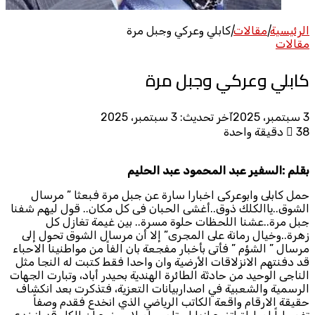
الرئيسية
|
مقالات
|
كابلي وعركي وجبل مرة
مقالات
كابلي وعركي وجبل مرة
3 سبتمبر، 2025
آخر تحديث: 3 سبتمبر، 2025
38
دقيقة واحدة
بقلم :السفير عبد المحمود عبد الحليم
حمل كابلى وابوعركى اخبارا سارة عن جبل مرة فبعثا ” مرسال
الشوق..ياالكلك ذوق..أغشى الحبان فى كل مكان.. قول ليهم شفنا
جبل مرة..عشنا اللحظات حلوة مسرة.. بين غيمة تغازل كل
زهرة..وخيال رمانة على المجرى” إلا أن مرسال الشوق تحول إلى
مرسال ” الشؤم ” فأتى بأخبار مفجعة بان الفاً من مواطنينا الاحباء
قد دفنتهم الانزلاقات الأرضية وان واحدا فقط كتبت له النجا مثل
الناجى الوحيد من حادثة الطائرة الهندية بحيدر أباد، وتبارت الجهات
الرسمية والشعبية في اصداربيانات التعزية، فتذكرت بعد انكشاف
حقيقة الارقام واقعة الكاتب الرياضي الذي انخدع فقدم وصفاً