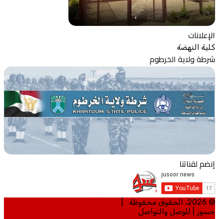
الإعلانات
كلية النهضة
شرطة ولاية الخرطوم
إنضم لقناتنا
© 2026، الحقوق محفوظة |
تطوير | مي تكنلوجي
جسور | للوصل والتواصل