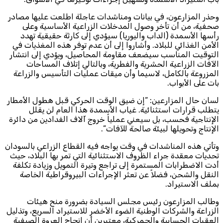
​وحذر المزارعون، في بيانات ومناشدات عاجلة اطلعت عليها مصادر
صحفية، من أن تأخر وصول المدخلات الزراعية الأساسية وعلى
رأسها الأسمدة (الداب واليوريا) سيؤدي إلى كارثة حقيقية تهدد
الأمن الغذائي للبلاد. وأشاروا إلى أن عدم توفر هذه المغذيات في
التوقيت المناسب سيضعف مقاومة المحاصيل، ويؤدي إلى انتشار
الآفات الزراعية الحشرية والفطرية، وبالتالي إتلاف المساحات
المزروعة بالكامل، لاسيما وأن ميقات عمليات التأسيس والزراعة
بات على الأبواب.
​لسان حال المزارعين: “إن ضيق الوقت الحركي قبل هطول الأمطار
يتطلب قرارات استثنائية. غياب الأسمدة هذا العام لن يقلل
الإنتاجية فحسب، بل سيعني عملياً خروج آلاف الفدادين من دائرة
الإنتاج وتحويلها لبيئة صالحة للآفات”.
​وتأتي هذه المناشدات في وقت يواجه فيه القطاع الزراعي بالسودان
تحديات معقدة جراء الظروف الاستثنائية التي تمر بها البلاد، حيث
أدت الاضطرابات المستمرة إلى تراجع وتيرة التمويل وزيادة تكلفة
النقل والشحن، فضلاً عن تعثر الإجراءات البيروقراطية الخاصة
بملف الاستيراد.
​وطالب المزارعون رئيس مجلس السيادة بضرورة منح هيئات
الزراعة والشركات الوطنية الضوء الأخضر للاستيراد السريع، وتذليل
العقبات الحسابية والجمركية، معتبرين أن إنجاح العروة الصيفية