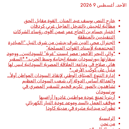
الأحد, أغسطس 9 2026
أخبار عاجلة
خارج النص يوسف عبد المنان القوة مقابل الحق
مطالبة للجيش بالتدخل العاجل غربي كردفان
اختيار حسام بن الحاج عمر ضمن أقوى رؤساء الشركات
التنفيذيين بالمنطقة
الجنرال محي الدين شرف يدشن من شرق النيل “المبادرة
المجتمعية لإسناد القوات المسلحة”
*والي البحر الأحمر: مصر ليست “غربة” للسودانيين.. ووجود
سفارتها ببورتسودان بصمة إيجابية وسط الحرب.* *​السفير
هاني صلاح في وداعه: العلاقة المصرية السودانية ليس لها
مثيل على كوكب الأرض.*
إدارة التنوع الميثاق الوطني لإنقاذ السودان المواطن أولاً…
والعدالة أساس الدولة إلى شعب السودان العظيم
تشاهدون بالصور تكريم فخيم للسفير المصري في
بورتسودان
أريتريا تمنع عودة مواطنين غادروا أراضيها
موقف العمل بالسد وموعد عودة التيار الكهربائي
تطورات ميدانية مثيرة في مدينة كاودا
الرئيسية
من نحن