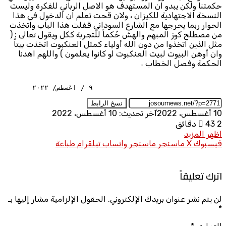
حكمتنا ولكن يبدو ان المستهدف هو الاصل الرباني للفكرة وليست
النسخة الاجتهادية للكيزان ، ولان قحت تعلم ان الدخول في هذا
الحوار ربما يحرجها مع الشارع السوداني قفلت هذا الباب واتخذت
من مصطلح كوز المبهم والهش حُكماً للتجربة ككل ويقول تعالى : (
مثل الذين اتخذوا من دون الله أولياء كمثل العنكبوت اتخذت بيتاً
وان أوهن البيوت لبيت العنكبوت لو كانوا يعلمون ) واللهم اهدنا
الحكمة وفصل الخطاب ٠
       ٩ / اغسطس/ ٢٠٢٢
نسخ الرابط
10 أغسطس، 2022
آخر تحديث: 10 أغسطس، 2022
2 دقائق
43
اظهر المزيد
فيسبوك
X
ماسنجر
ماسنجر
واتساب
تيلقرام
طباعة
اترك تعليقاً
لن يتم نشر عنوان بريدك الإلكتروني.
الحقول الإلزامية مشار إليها بـ
*