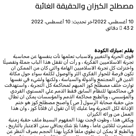
مصطلح الكيزان والحقيقة الغائبة
10 أغسطس، 2022
آخر تحديث: 10 أغسطس، 2022
2 دقائق
43
بقلم :مبارك الكودة
قوى الحرية والتغيير ولاسباب تعلمها نأت بنفسها عن محاسبة
تجربة الاسلاميين الفكرية ، و رأت أن تقفل هذا الباب جملةً وتفصيلًا
واختزلت كل تجربة الاسلاميين الهامة والتي كان من الممكن ان
تكون فرصةً للحوار الفكري الثر والوصول لكلمة سواء حول مكانة
الدين في المجتمع والدولة والسياسة ، ولكنها ولشيء في نفسها
توارت خلف مصطلح كوز المبهم لمحاكمة كل التجربة ، واستهدفت
في محاكمتها للنظام السابق فقط الذمم علي المستوي الفردي
والمؤسسي ، وبالطبع محاكمة الذمم والمؤسسات يمكن ان تطال
حتي حقبة صحابة الرسول ( ص ) واصبح مصطلح كوز هو ختم
الإدانة لكل التجربة وما عليك إلّا أن تقول ان فلاناً كوز ، وان هذا
العمل من ورائه الكيزان
ويكفي هذا ، وطوت قحت بهذا المفهوم البسيط ملف حقبة زمنية
استمرت لثلاثين عاماً ، وهذا بلا شك يجافي سنن الاعتبار بالتاريخ ،
وبالطبع لا يمكن ان نطوي ملفاً فكرياً بهذا الحجم بصرف النظر عن