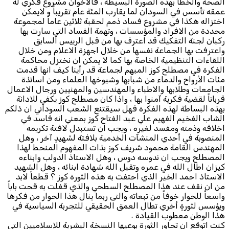
الصحة والخطأ بهذه الصورة البسيطة ، فالأخوان مشروع فكري له
عمقه تأسس في السودان لما يقارب المئة عام تقريباً و لايمكن
اختزاله هكذا في مشروع فساد ذمم لحقبة ثلاثين عاماً لمجموعة
محددة من الافراد والمؤسسات ، وتهمة الفساد التي سارت بها
ركبان لجنة التفكيك قد اعترف بها من قبل الرييس السابق
واعترفت بها الجماعة نفسها من خلال اجهزة الاعلام ومن خلال
اللقاءات التنظيمية الخاصة بها كما لا يمكن ان نختزل محاكمة
الفكرة في مصطلح كوز المبهم لجماعة قد رأينا كيف انها قدمت
مئات الأرواح والدماء من شبابها وشيوخها العلماء ومن اساتذة
الجامعات وطلابها والاطباء والمهندسين والمهنيين ورجال الاعمال
قرباناً لقضية فكرية آمنوا بها ، واذا كان مصطلح كوز يكفي للادانة
بهذه البساطة لهذه الفكرة فهل سيقتنع الشعب السوداني ان ذلكم
الشاب الفخيم الفهيم علي عبد الفتاح كوز بمعني انه فاسد في
اخلاقه وذمته ومفسد لغيره ، ويجب ان تستبدل لافتة تكريمه
المنصوبة في أحدي المنشآت الخدمية بلافتة لشهيدٍ آخر ، وهل
المهندس القامة محمود شريف كوز بذات المفهوم المنحط لهذا
المصطلح ويجب ان ندوسه دوس ، وهل الاستاذ الدولب وابناءه
كيزان اطال الله في عمره وتقبل الله شهادة ابنائه ، وهل الشهيد
الاستاذ احمد الخير الذي احتفت به هذه الثورة كوز ؟ قطعاً لابد
من ان نقف عند هذا المصطلح السطحي والذي قفلت به قحت باباً
واسعاً للحوار خوفاً من تبعاته والتى ربما ينال هذا الحوار من فكرها
ويؤسس لثورةٍ أخري تطال العمق الحقيقي للتجربة السياسية في
هذا الوطن معطوب القيادة ٠
كنت اتوقع ان تحاور الثورة بوعيها النسخة البشرية للاسلاميين التي