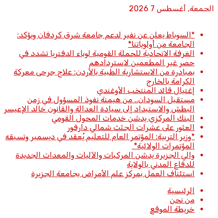
الجمعة, أغسطس 7 2026
أخبار عاجلة
*السوباط يعلن عن نفير لدعم جامعة شرق كردفان ويؤكد:
الجامعة من أولوياتنا*
الغرفة الاتحادية للحملة القومية لوباء الدفتريا تشدد في
حصر غير المطعمين لاستردادهم
بمبادرة من الاستشارية الطبية بالأردن: علاج جرحى معركة
الكرامة بالخارج
إغتيال قائد المنتخب الأوغندي
مستقبل السودان.. من هيمنة نفوذ المسؤول في زمن
البطش والاستبداد إلى سيادة العدالة والقانون خالد الإعيسر
البنك المركزي يدشن خدمات المحول القومي
العثور على عشرات الجثث شمالي دارفور
*وزير التربية: المؤتمر العام للتعليم يُعقد في ديسمبر وتسبقه
المؤتمرات الولائية*
والي الجزيرة يدشن المركبات والآليات والمعدات الجديدة
للدفاع المدني بالولاية
استئناف العمل بمركز علم الأمراض بجامعة الجزيرة
الرئيسية
من نحن
خريطة الموقع