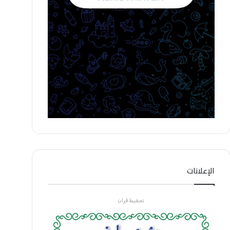
الإعلانات
تحفيظ قران