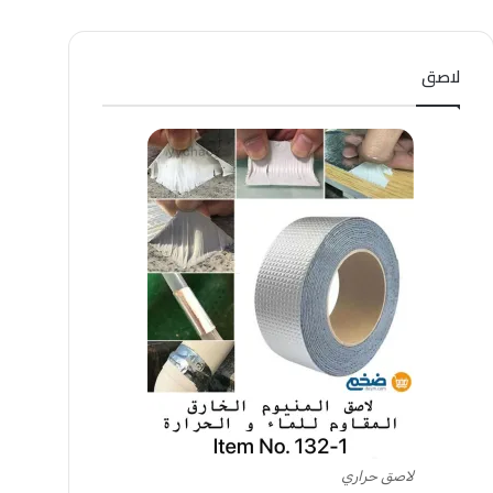
لاصق
لاصق حراري