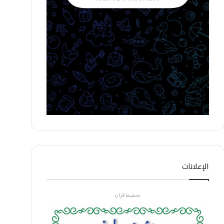
الإعلانات
تحفيظ قران