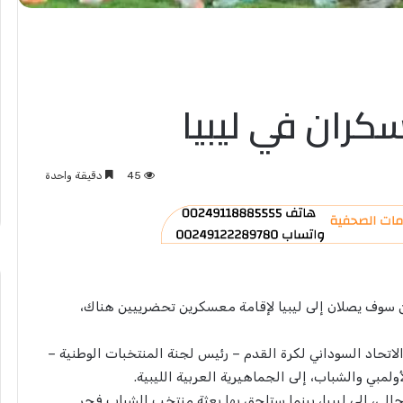
كران في ليبيا
45
دقيقة واحدة
ن سوف يصلان إلى ليبيا لإقامة معسكرين تحضرييين هناك،
لاتحاد السوداني لكرة القدم – رئيس لجنة المنتخبات الوطنية –
ولمبي والشباب، إلى الجماهيرية العربية الليبية.
تخب الأولمبي، فجر الثلاثاء 6 سبتمبر الحالي، إلى ليبيا، بينما ستلحق بها بعثة منتخب الشباب فجر