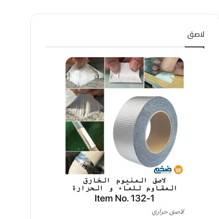
لاصق
لاصق حراري