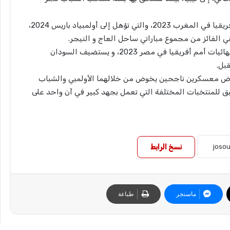
ويستعد الأولمبي السوداني للمشاركة في تصفيات أمم افريقيا في المغرب 2023، والتي تؤهل إلى أولمبياد باريس 2024،
ي الفائز من مجموع مباراتي ساحل العاج و النيجر.
أما منتخب الشباب السوداني، فيستعد لخوض تصفيات نهائيات أمم أفريقيا في مصر 2023، و يستضيف السودان
قبل.
لخوض معسكرين ناجحين يخوض من خلالهما الأولمبي والشباب
وفيق للمنتخبات المختلفة التي تعمل بجهد كبير في آن واحد على
نسخ الرابط
ماسنجر
طباعة