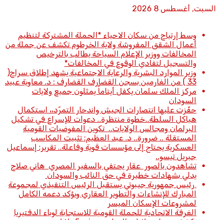
السبت, أغسطس 8 2026
أخبار عاجلة
وسط إرتياح من سكان الاحياء *الحملة المشتركة لتنظيم
أعمال الشقق المفروشة ولاية الخرطوم تكشف عن جملة من
المخالفات ووزير الإعلام السياحة يطالب بالترخيص
والتسجيل لتفادي الوقوع في المخالفات*
وزير الموارد البشرية والرعاية الاجتماعية يشهد إطلاق سراح(
33 ) من الغارمين بسجن القضارف القضارف : د. معاوية عبيد
مركز الملك سلمان يكفل أيتاماً يمثلون جميع ولايات
السودان
حفّزت عليها انتصارات الجيش واندحار التمرّد،، استكمال
هياكل السلطة..خطوة منتظرة.. دعوات للإسراع في تشكيل
البرلمان ومجالس الولايات.. تكوين المفوضيات القومية
المستقلة .. ضرورة.. د. عبد العظيم: تثبيت المكاسب
العسكرية يحتاج إلى مؤسسات قوية وفاعلة.. تقرير: إسماعيل
جبريل تيسو..
تشاهدون بالصور عقار يحتفي بالسفير المصري هاني صلاح
يدلي بشهادات خطيرة في حق النائب والسودان
رئيس جمهورية جيبوتي يستقبل الرئيس التنفيذي لمجموعة
المبارك للإنشاءات والتطوير العقاري ويؤكد دعمه الكامل
لمشروعات الإسكان الميسر
الغرفة الاتحادية للحملة القومية للاستجابة لوباء الدفتيريا