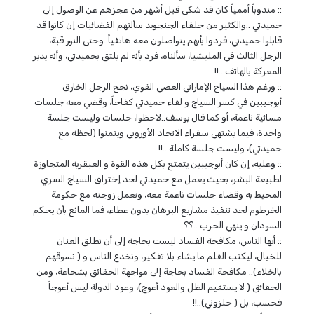
:: مندوباً أممياً كان قد شكى قبل أشهر من عجزهم عن الوصول إلى
حميدتي ..والكثير من حلفاء الجنجويد سألتهم الفضائيات إن كانوا قد
قابلوا حميدتي، فردوا بأنهم يتواصلون معه هاتفياً..وحتى النور قبة،
الرجل الثالث في المليشيا، سألناه، فرد بأنه لم يلتق بحميدتي، وأنه يدير
المعركة بالهاتف ..!!
:: ورغم هذا السياج الإماراتي العصي القوي، نجح الرجل الخارق
أبوجيبين في كسر السياج و لقاء حميدتي كفاحاً، وقضي معه جلسات
مسائية ناعمة، أو كما قال يوسف..لاحظوا، جلسات وليست جلسة
واحدة، فيما يشتهي سفراء الاتحاد الأوروبي ويتمنوا (لحظة مع
حميدتي)، وليست جلسة كاملة ..!!
:: وعليه، إن كان أبوجيبين يتمتع بكل هذه القوة و العبقرية المتجاوزة
لطبيعة البشر، بحيث يعمل مع حميدتي لحد إختراق السياج السري
المحيط به وقضاء جلسات ناعمة معه، وتعمل زوجته مع حكومة
الخرطوم لحد تنفيذ مشاريع البرهان بدون عطاء، فما المانع بأن يحكم
السودان و ينهي الحرب ..؟؟
:: أيها الناس، مكافحة الفساد ليست بحاجة إلى أن نطلق العنان
للخيال، ليكتب القلم ما يشاء بلا تفكير، ونخدع الناس و ( نسوقهم
بالخلاء).. مكافحة الفساد بحاجة إلى مواجهة الحقائق بشجاعة، ومن
الحقائق ( لا يستقيم الظل والعود أعوج)، وعود الدولة ليس أعوجاً
فحسب، بل ( حلزوني)..!!