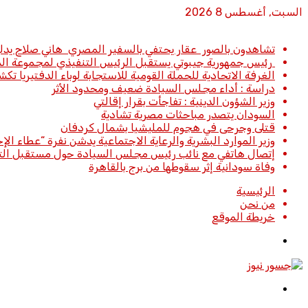
السبت, أغسطس 8 2026
أخبار عاجلة
تشاهدون بالصور عقار يحتفي بالسفير المصري هاني صلاح يد
رئيس جمهورية جيبوتي يستقبل الرئيس التنفيذي لمجموعة المب
الغرفة الاتحادية للحملة القومية للاستجابة لوباء الدفتيريا تكشف
دراسة : أداء مجلس السيادة ضعيف ومحدود الأثر
وزير الشؤون الدينية : تفاجأت بقرار إقالتي
السودان يتصدر مباحثات مصرية تشادية
قتلى وجرحى في هجوم للمليشيا بشمال كردفان
وزير الموارد البشرية والرعاية الاجتماعية يدشن نفرة “عطاء الإحسان (5)” بولاية القضارف بتكلفة تجاوزت 27 مليار جنيه القضارف : د
إتصال هاتفي مع نائب رئيس مجلس السيادة حول مستقبل التع
وفاة سودانية إثر سقوطها من برج بالقاهرة
الرئيسية
من نحن
خريطة الموقع
تسجيل
الدخول
القائمة