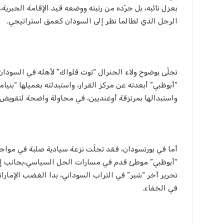
بعزل نائبه، بل جرّده من رتبته ووضعه قيد الإقامة الجبرية
الرجل الذي لطالما نظر إلى السودان كعمق استراتيجي.
تجلّى بوضوح ولاء الجنرال “توت قلواك” لأهله في السودان،
“أبوظبي” أبعدته عن مركز القرار، واستبدلته بعميلها “بن
واستبدالها بمرتزقة أوغنديين، في محاولة واضحة لتقويض 
أما في بورتسودان، فقد تجلّت نزعة سيادية صلبة في موا
“أبوظبي” موطئ قدم في مسارات الحل السياسي،بجانب إعلا
تحرير آخر “شبر” في التراب السوداني، بدا الغضب الإمارا
في الخفاء.