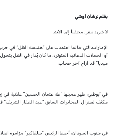
بقلم :رشان أوشي
لا شيء يبقى مخفياً إلى الأبد.
الإمارات،التي طالما اعتمدت على “هندسة الظل” في حرب ال
أو الحملات الدعائية المتوترة. ما كان يُدار في الظل يتح
ميديا” قد أزاح آخر حجاب.
في أبوظبي، ظهر عميلها “طه عثمان الحسين” علانية في زيا
مكثف لجنرال المخابرات السابق “عبد الغفار الشريف” في 
في جنوب السودان، أحبط الرئيس “سلفاكير” مؤامرة انقلاب ب