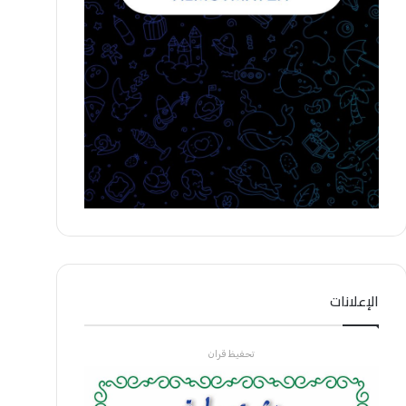
الإعلانات
تحفيظ قران