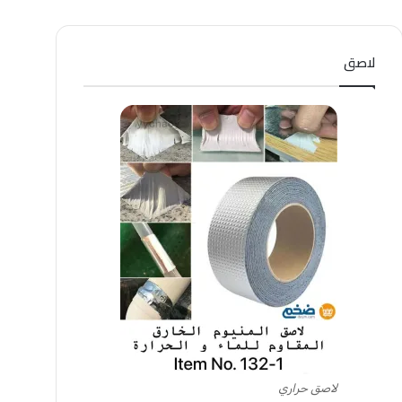
لاصق
لاصق حراري