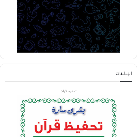
الإعلانات
تحفيظ قران