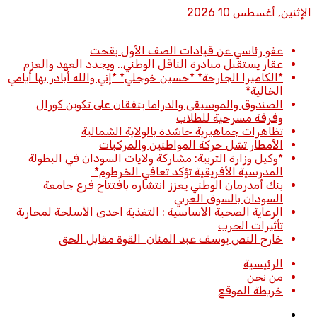
الإثنين, أغسطس 10 2026
أخبار عاجلة
عفو رئاسي عن قيادات الصف الأول بقحت
عقار يستقبل مبادرة الناقل الوطني.. ويجدد العهد والعزم
*الكاميرا الجارحة* *حسين خوجلي* *إني والله أبادر بها أيامي
الخالية*
الصندوق والموسيقى والدراما يتفقان على تكوين كورال
وفرقة مسرحية للطلاب
تظاهرات جماهيرية حاشدة بالولاية الشمالية
الأمطار تشل حركة المواطنين والمركبات
*وكيل وزارة التربية: مشاركة ولايات السودان في البطولة
المدرسية الأفريقية تؤكد تعافي الخرطوم*
بنك أمدرمان الوطني يعزز انتشاره بافتتاح فرع جامعة
السودان بالسوق العربي
الرعاية الصحية الأساسية : التغذية احدى الأسلحة لمحاربة
تأثيرات الحرب
خارج النص يوسف عبد المنان القوة مقابل الحق
الرئيسية
من نحن
خريطة الموقع
تسجيل