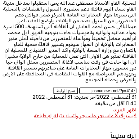
لمحلية الفاو الاستاذ مصطفى عبدالله يحى استقبلوا بمدخل مدينة
الفاو مساء اليوم قافلة دعم متضررى السيول والفيضانات بالمحلية
التى سيرها جهاز المخابرات العامة بالمركز ضمن قوافل دعم
المتضررين من السيول بعدد من الولايات واوضح العقيد امن
عبدالباقى حسن احمد الفادنى ان القافلة التى تستهدف 500 اسرة
بمواد غذائية وايوائية وناموسيات جاءت بتوجيه الفريق اول محمد
ابراهيم مفضل تخفيفا ومواساة للمتضررين من ناحيته اعلن مدير
المخابرات بالولاية ان الحهاز سيقوم بتسيير قافلة صحية للفاو
بالتعاون مع وزارة الصحة بالولاية واكد المدير التنفيذى للمحلية ان
القافلة تعتبر هى الاولى التى تصل للمحلية من خارج الولاية مشيرا
الى انها جاءت فى وقت مناسب لاغاثة المتضررين ممثل الوالى حيا
دور منسوبى جهاز المخابرات العامة على مبادرتهم بتسيير القافلة
وجهودهم المتواصلة مع القوات النظامية فى المحافظة على الارض
والعرض وحماية المجتمع.
نسخ الرابط
31 أغسطس، 2022
آخر تحديث: 31 أغسطس، 2022
40
أقل من دقيقة
اظهر المزيد
فيسبوك
X
ماسنجر
ماسنجر
واتساب
تيلقرام
طباعة
اترك تعليقاً