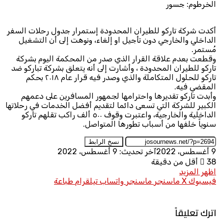
الخرطوم: جسور
أكدت شركة تاركو للطيران المحدودة إستمرار جدول رحلات السفر
الداخلي والخارجي دون تأجيل او إلغاء، ونوهت إلى أن التشغيل
مُستمر.
وقطعت بعدم علاقة القرار الذي صدر من المحكمة اليوم بشركة
تاركو للطيران المحدودة ، وأشارت إلى أنه يتعلق بشركة تباركو ضد
تاركو للحلول المتكاملة والذي وصدر فيه قرار عام ٢٠١٨ بحكم
المقضي فيه.
وأبدت تاركو تقديرها واحترامها لجمهور المسافرين على دعمهم
الكبير للشركة التي تسعى دائما لتقديم أفضل الخدمات في رحلاتها
الداخلية والخارجية، واعتبرت وقوف ٥٠٠ ألف راكب تقلهم تاركو
سنوياً خلفها من أسباب تطورها المتواصل.
نسخ الرابط
9 أغسطس، 2022
آخر تحديث: 9 أغسطس، 2022
38
أقل من دقيقة
اظهر المزيد
فيسبوك
X
ماسنجر
ماسنجر
واتساب
تيلقرام
طباعة
اترك تعليقاً