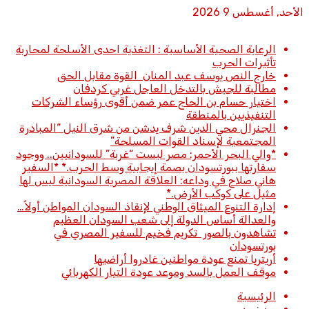
الأحد, أغسطس 9 2026
أخبار عاجلة
الرعاية الصحية الأساسية : التغذية احدى الأسلحة لمحاربة
تأثيرات الحرب
خارج النص يوسف عبد المنان القوة مقابل الحق
مطالبة للجيش بالتدخل العاجل غربي كردفان
اختيار حسام بن الحاج عمر ضمن أقوى رؤساء الشركات
التنفيذيين بالمنطقة
الجنرال محي الدين شرف يدشن من شرق النيل “المبادرة
المجتمعية لإسناد القوات المسلحة”
*والي البحر الأحمر: مصر ليست “غربة” للسودانيين.. ووجود
سفارتها ببورتسودان بصمة إيجابية وسط الحرب.* *​السفير
هاني صلاح في وداعه: العلاقة المصرية السودانية ليس لها
مثيل على كوكب الأرض.*
إدارة التنوع الميثاق الوطني لإنقاذ السودان المواطن أولاً…
والعدالة أساس الدولة إلى شعب السودان العظيم
تشاهدون بالصور تكريم فخيم للسفير المصري في
بورتسودان
أريتريا تمنع عودة مواطنين غادروا أراضيها
موقف العمل بالسد وموعد عودة التيار الكهربائي
الرئيسية