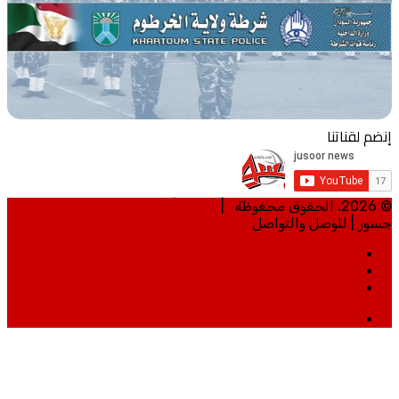
إنضم لقناتنا
© 2026، الحقوق محفوظة |
تطوير | مي تكنلوجي
جسور | للوصل والتواصل
الرئيسية
من نحن
خريطة الموقع
ساوند
كلاود
زر
الذهاب
إلى