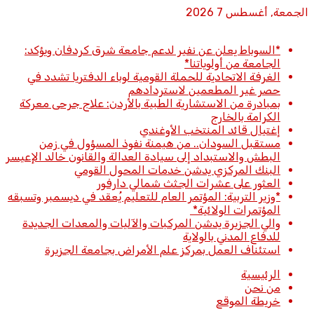
الجمعة, أغسطس 7 2026
أخبار عاجلة
*السوباط يعلن عن نفير لدعم جامعة شرق كردفان ويؤكد:
الجامعة من أولوياتنا*
الغرفة الاتحادية للحملة القومية لوباء الدفتريا تشدد في
حصر غير المطعمين لاستردادهم
بمبادرة من الاستشارية الطبية بالأردن: علاج جرحى معركة
الكرامة بالخارج
إغتيال قائد المنتخب الأوغندي
مستقبل السودان.. من هيمنة نفوذ المسؤول في زمن
البطش والاستبداد إلى سيادة العدالة والقانون خالد الإعيسر
البنك المركزي يدشن خدمات المحول القومي
العثور على عشرات الجثث شمالي دارفور
*وزير التربية: المؤتمر العام للتعليم يُعقد في ديسمبر وتسبقه
المؤتمرات الولائية*
والي الجزيرة يدشن المركبات والآليات والمعدات الجديدة
للدفاع المدني بالولاية
استئناف العمل بمركز علم الأمراض بجامعة الجزيرة
الرئيسية
من نحن
خريطة الموقع