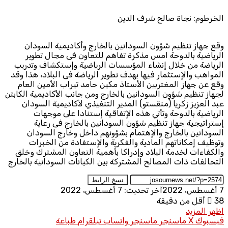
الخرطوم: نجاة صالح شرف الدين
وقع جهاز تنظيم شؤون السودانين بالخارج وأكاديمية السودان
الرياضية بالدوحة امس مذكرة تفاهم للتعاون فى مجال تطوير
الرياضة من خلال إنشاء المؤسسات الرياضية وإستكشاف وتدريب
المواهب والإستثمار فيها بهدف تطوير الرياضة فى البلاد، هذا وقد
وقع عن جهاز المغتربين الأستاذ مكين حامد تيراب الأمين العام
لجهاز تنظيم شؤون السودانين بالخارج ومن جانب الأكاديمية الكابتن
عبد العزيز زكريا (منقستو) المدير التنفيذي لأكاديمية السودان
الرياضية بالدوحة وتأتي هذه الإتفاقية إستنادا على موجهات
إستراتيجية جهاز تنظيم شؤون السودانين بالخارج فى رعاية
السودانين بالخارج والإهتمام بشؤونهم داخل وخارج السودان
وتوظيف إمكاناتهم المادية والفكرية والإستفادة من الخبرات
والكفاءات لخدمة البلاد وإدراكا بأهمية التعاون المشترك وخلق
التحالفات ذات المصالح المشتركة بين الكيانات السودانية بالخارج
نسخ الرابط
7 أغسطس، 2022
آخر تحديث: 7 أغسطس، 2022
38
أقل من دقيقة
اظهر المزيد
فيسبوك
X
ماسنجر
ماسنجر
واتساب
تيلقرام
طباعة