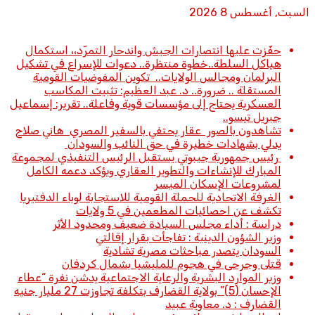
السبت, أغسطس 8 2026
أخبار عاجلة
حفّزت عليها انتصارات الجيش واندحار التمرّد،، استكمال
هياكل السلطة..خطوة منتظرة.. دعوات للإسراع في تشكيل
البرلمان ومجالس الولايات.. تكوين المفوضيات القومية
المستقلة .. ضرورة.. د. عبد العظيم: تثبيت المكاسب
العسكرية يحتاج إلى مؤسسات قوية وفاعلة.. تقرير: إسماعيل
جبريل تيسو..
تشاهدون بالصور عقار يحتفي بالسفير المصري هاني صلاح
يدلي بشهادات خطيرة في حق النائب والسودان
رئيس جمهورية جيبوتي يستقبل الرئيس التنفيذي لمجموعة
المبارك للإنشاءات والتطوير العقاري ويؤكد دعمه الكامل
لمشروعات الإسكان الميسر
الغرفة الاتحادية للحملة القومية للاستجابة لوباء الدفتيريا
تكشف عن احصائيات المطعمين في 5 ولايات
دراسة : أداء مجلس السيادة ضعيف ومحدود الأثر
وزير الشؤون الدينية : تفاجأت بقرار إقالتي
السودان يتصدر مباحثات مصرية تشادية
قتلى وجرحى في هجوم للمليشيا بشمال كردفان
وزير الموارد البشرية والرعاية الاجتماعية يدشن نفرة “عطاء
الإحسان (5)” بولاية القضارف بتكلفة تجاوزت 27 مليار جنيه
القضارف : د. معاوية عبيد