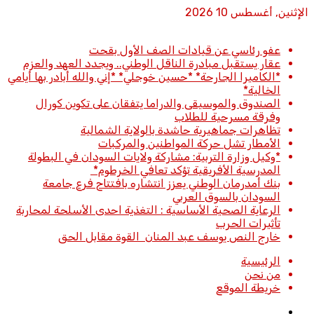
الإثنين, أغسطس 10 2026
أخبار عاجلة
عفو رئاسي عن قيادات الصف الأول بقحت
عقار يستقبل مبادرة الناقل الوطني.. ويجدد العهد والعزم
*الكاميرا الجارحة* *حسين خوجلي* *إني والله أبادر بها أيامي
الخالية*
الصندوق والموسيقى والدراما يتفقان على تكوين كورال
وفرقة مسرحية للطلاب
تظاهرات جماهيرية حاشدة بالولاية الشمالية
الأمطار تشل حركة المواطنين والمركبات
*وكيل وزارة التربية: مشاركة ولايات السودان في البطولة
المدرسية الأفريقية تؤكد تعافي الخرطوم*
بنك أمدرمان الوطني يعزز انتشاره بافتتاح فرع جامعة
السودان بالسوق العربي
الرعاية الصحية الأساسية : التغذية احدى الأسلحة لمحاربة
تأثيرات الحرب
خارج النص يوسف عبد المنان القوة مقابل الحق
الرئيسية
من نحن
خريطة الموقع
تسجيل