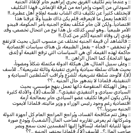
:: و عندما يتم تكليف الفريق بحري إبراهيم جابر لإنقاذ الجنيه
السوداني من الموت وإخراجه من غُرفة الإنعاش، فهذا التكليف
لايختلف كثيراً عن تكليف ذاك الشاب نفسه لعلاج أهل عطبرة..!!
:: كلاهما يعمل ما لايعرفه، فلم يكن ذاك طبيباً ولا غرفنا هذا
اقتصادياً..ولكن لأن جابر مُكلّف بعلاج الجنيه بأمر الحكومة، فيبدو
الأمر طبيعياً ..وهو ليس كذلك، بل هذا نوع من انتحال تخصص، وقد
يؤدي إلى وفاة الجنيه (أكتر من كدا)..!!
:: فالشاهد أن قيمة الجنيه تختلف عن منسوب النيل، بحيث لاترتفع
أو تنخفض – فجأة – بفعل الطبيعة، بل هناك سياسات اقتصادية
حاكمة لهذه القيمة، أي هي السياسات التي ترفع القيمة أو (تدق
بيها الدلجة)، كما الحال الراهن ..!!
:: وعلى سبيل المثال، هل هيكلة الدولة مكتملة شكلاً ومضوناً،
بحيث هناك سلطة سيادية وأخرى تنفيذية وثالثة تشريعية؟.. للأسف
(لا)، لاتُوجد سُلطة تشريعية، لتُشرّع وتُراقب السُلطتين السيادية و
التنفيذية، فلماذا لا يتدهور حال الجنيه ..؟؟
:: وهل الهيكلة المنقوصة ذاتها تعمل بنهج مؤسسي، بحيث
السيادي سيادي و التنفيذي تنفيذي؟.. للأسف (لا)، والأدلة كثيرة
ولكن يكون آخرها تكليف عضو السيادي جابر بمعالجة أزمة
اقتصادية رغم وجود رئيس الوزراء و وزير ماليته، فلماذا لايموت
الجنيه سريرياً..؟؟
:: وهل تتم مكافحة الفساد، ويُراجع المراجع العام كل أجهزة الدولة
وشركاتها، ثم يعرض تقاريره لصاحب المال (الشعب)، ويُودع صورة
منها للنيابة العامة، ليُساقوا إليها المفسدين تحت سمع وبصر
صاحب المال؟.. للأسف (لا)، فلماذا يحتضر الجنيه ..؟؟