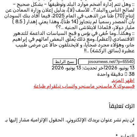
:: وهل تتم إدارة أضخم موارد البلد وتوظيفها – بشكل صحيح –
لصالح الناس والبلد؟.. للأسف (لا)، بدليل إعلان وزارة المعادن عن
إنتاج (70) طناً من الذهب في العام 2025، فيما أفاد بنك السودان
بأن المصدر رسمياً لم يتجاوز (14 طناً)، وهذا يعني إهدار ( 8.5 )
مليار دولار، فلماذا لايتلاشى الجنيه ..؟؟
:: وهكذا..وما خُفي في بؤس و قبح السياسات الداعمة للتدهور
الاقتصادي (أعظم)..ومع ذلك يٌعلّق البعض آمالهم في إبراهيم
جابر، وهؤلاء مجرد ضحايا، و لايختلفون حالاً عن مرضى طبيب
عطبرة (سائق الركشة) ..!!
نسخ الرابط
13 يونيو، 2026
آخر تحديث: 13 يونيو، 2026
38
دقيقة واحدة
اظهر المزيد
فيسبوك
X
ماسنجر
ماسنجر
واتساب
تيلقرام
طباعة
اترك تعليقاً
لن يتم نشر عنوان بريدك الإلكتروني.
الحقول الإلزامية مشار إليها بـ
*
التعليق
*