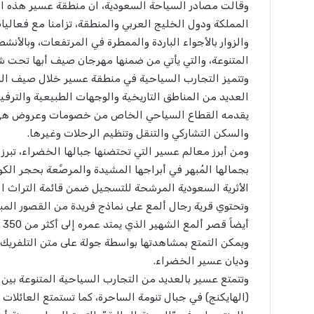
وقالت مصادر السياحة السعودية، ان منطقة عسير هذه الأي
المملكة ودول الخليج العربي والمنطقة، تزامنا مع فعال
والزوار بالأجواء الباردة والممطرة في المرتفعات، وبالأنش
المتنوعة، والتي يأتي من ضمنها مهرجان صيف أبها تحت شع
وتتميز التجارب السياحية في منطقة عسير خلال صيف الس
العديد من المناطق التاريخية والوجهات الطبيعية والترفيهي
يقدمه القطاع السياحي الخاص من خصومات وعروض هي الأكب
والسكن التشاركي والتنقل وتنظيم الرحلات وغيرها.
ومن أبرز معالم عسير التي تحتضنها جبالها الخضراء، تبرز 
بجمالها المُبهر في أبراجها المشيدة والمرصَّعة بحجر الكوا
الأثرية السعودية المرشحة للتسجيل ضمن قائمة التراث ال
وتحتوي قرية رجال ألمع على نماذج فريدة من القصور المبنية
أي
ويمكن التمتع بمشاهدتها بواسطة جولة على متن التلفريك، 
وديان عسير الخضراء.
وتتمتع عسير بالعديد من التجارب السياحية المتنوعة بي
(الهايكنج) في جبال تنومة الساحرة، كما تستمتع العائلات ب