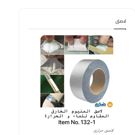
لاصق
لاصق حراري