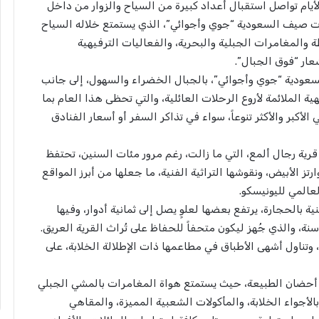
ام تواصل استقبال أعداد كبيرة من السياح والزوار من داخل
يات صيف السعودية “جوي وأجوائي”، الذي يستمتع خلاله السياح
طة والمغامرات الجبلية والبحرية، والفعاليات الترفيهية
ار “فوق الجبال”.
عودية “جوي وأجوائي”، بالجبال الخضراء والسهول، إلى جانب
ة الملائمة لأروع الرحلات العائلية، والتي تحظى هذا العام بما
ر والأكثر تنوعاً، سواء في تذاكر السفر أو أسعار الفنادق
قرية رجال ألمع، التي ما زالت، رغم مرور مئات السنين، تحتفظ
رتز الأبيض، ونقوشها التراثية الفنية، ما جعلها من أبرز المواقع
عالمي لليونيسكو.
 بالحجارة، يرتفع بعضها لعلوٍ يصل إلى ثمانية أدوار، وفيها
ضاً قصر ألمع الشهير الذي يمتد عمره إلى أكثر من 350 سنة، والذي جُهز ليكون متحفاً للحفاظ على تُراث القرية العريق.
وتناول أشهى الأطباق في مطاعمها ذات الإطلالة الخلابة، على
ن أحضان الطبيعة، حيث يستمتع هواة المغامرات بالمشي الجبلي
الأجواء الخلابة، والمأكولات الشعبية المميزة، والمقاهي