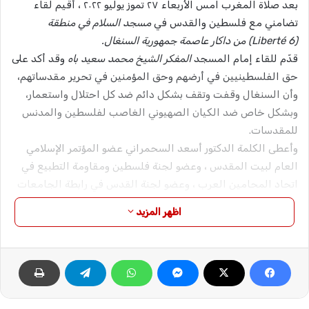
بعد صلاة المغرب امس الأربعاء ٢٧ تموز يوليو ٢٠٢٢ ، أقيم لقاء
تضامني مع فلسطين والقدس في
مسجد السلام في منطقة
(Liberté 6) من داكار عاصمة جمهورية السنغال.
قدّم للقاء إمام المسجد
المفكر الشيخ محمد سعيد باه
وقد أكد على
حق الفلسطينيين في أرضهم وحق المؤمنين في تحرير مقدساتهم،
وأن السنغال وقفت وتقف بشكل دائم ضد كل احتلال واستعمار،
وبشكل خاص ضد الكيان الصهيوني الغاصب لفلسطين والمدنس
للمقدسات.
وأعطى الكلمة الدكتور أسعد السحمراني عضو المؤتمر الإسلامي
العام لبيت المقدس ، وعضو لجنة فلسطين ومقاومة التطبيع في
اتحاد المحامين العرب ، وعضو لجنة القدس في رابطة الجامعات
الإسلامية ، الذي شكر لإمام المسجد دعوته لهذا اللقاء التضامني
اظهر المزيد
مع فلسطين وفي قلبها القدس، وللحضور من المواطنين. والشكر
موجه
لفخامة رئيس الجمهورية الرئيس ماكي سال
ولقيادة السنغال
وشعبها، ومكوناتها من الطرق والقوى، لموقفهم الثابت حيال قضايا
التحرر وطرد الاحتلال، وبشكل خاص الموقف السنغالي المتميز مع
قضية فلسطين في الأمم المتحدة وسائر المنظمات الدولية