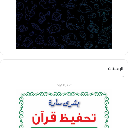
الإعلانات
تحفيظ قران