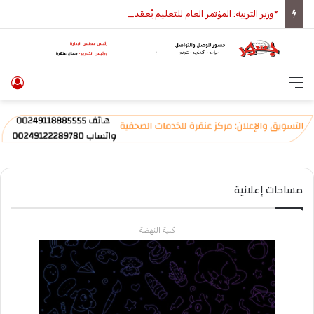
*وزير التربية: المؤتمر العام للتعليم يُعقد في ديسمبر وتسبقه المؤتمرات الولائية*
القائمة
تس
مساحات إعلانية
كلية النهضة